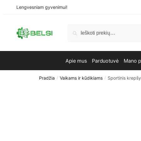
Skip
Skip
Lengvesniam gyvenimui!
to
to
navigation
content
Ieškoti:
Ieškoti
Apie mus
Parduotuvė
Mano p
Pradžia
Vaikams ir kūdikiams
Sportinis krepš
/
/