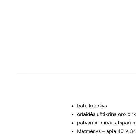
batų krepšys
orlaidės užtikrina oro cirk
patvari ir purvui atspari
Matmenys – apie 40 x 3