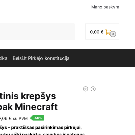
Mano paskyra
0,00
€
0
tika
Belsi.lt Pirkėjo konstitucija
tinis krepšys
pak Minecraft
riginal
Current
7,06
€
su PVM
-50%
rice
price
ys – praktiškas pasirinkimas pirkėjui,
arbu aiški paskirtis, savybės ir patogus