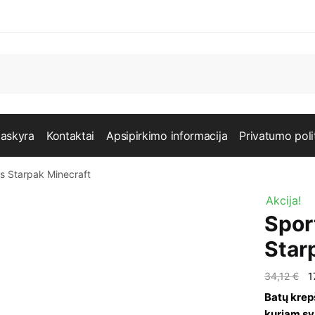
askyra
Kontaktai
Apsipirkimo informacija
Privatumo poli
ys Starpak Minecraft
Akcija!
Spor
Star
O
34,12
€
1
p
Batų krepš
kuriam sv