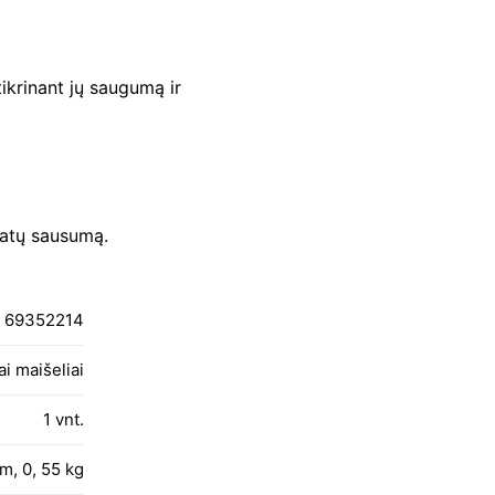
ikrinant jų saugumą ir
 batų sausumą.
69352214
i maišeliai
1 vnt.
 m, 0, 55 kg