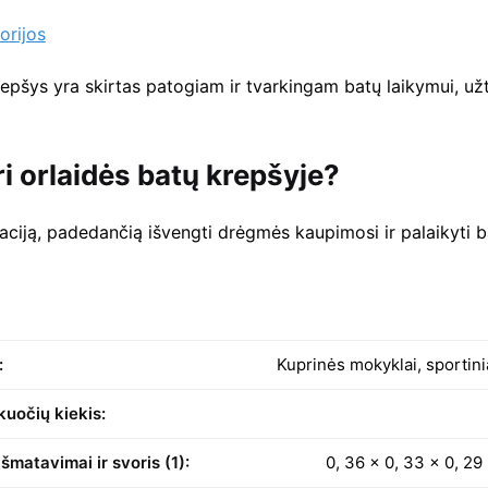
orijos
epšys yra skirtas patogiam ir tvarkingam batų laikymui, užt
ri orlaidės batų krepšyje?
liaciją, padedančią išvengti drėgmės kaupimosi ir palaikyti
:
Kuprinės mokyklai, sportinia
uočių kiekis:
šmatavimai ir svoris (1):
0, 36 x 0, 33 x 0, 29