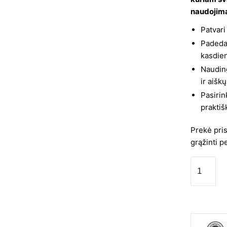
w
naudojim
3
Patvari
Padeda 
kasdien
Nauding
ir aišk
Pasirin
praktiš
Prekė pri
grąžinti p
produkto
kiekis:
Sportinis
krepšys
Starpak
Minecraft