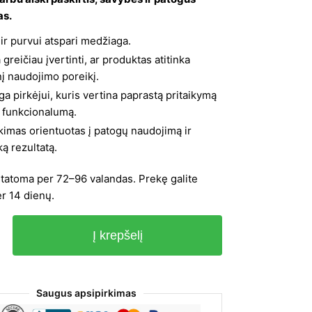
as:
is:
as.
4,12 €.
17,06 €.
 ir purvui atspari medžiaga.
greičiau įvertinti, ar produktas atitinka
į naudojimo poreikį.
a pirkėjui, kuris vertina paprastą pritaikymą
ų funkcionalumą.
kimas orientuotas į patogų naudojimą ir
ką rezultatą.
statoma per 72–96 valandas. Prekę galite
er 14 dienų.
Į krepšelį
Saugus apsipirkimas