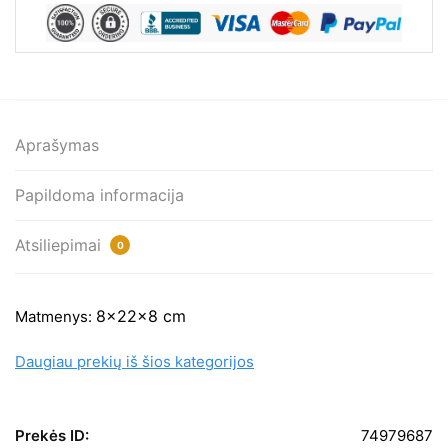
8x22x8cm
Aprašymas
Papildoma informacija
Atsiliepimai
0
8x22x8 cm
Matmenys:
Daugiau prekių iš šios kategorijos
Prekės ID:
74979687