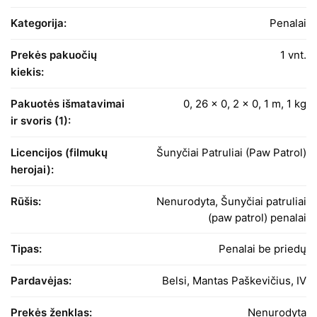
Kategorija:
Penalai
Prekės pakuočių
1 vnt.
kiekis:
Pakuotės išmatavimai
0, 26 x 0, 2 x 0, 1 m, 1 kg
ir svoris (1):
Licencijos (filmukų
Šunyčiai Patruliai (Paw Patrol)
herojai):
Rūšis:
Nenurodyta, Šunyčiai patruliai
(paw patrol) penalai
Tipas:
Penalai be priedų
Pardavėjas:
Belsi, Mantas Paškevičius, IV
Prekės ženklas:
Nenurodyta