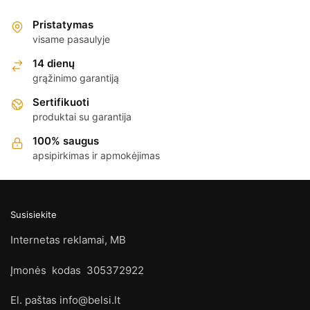
Pristatymas
visame pasaulyje
14 dienų
grąžinimo garantiją
Sertifikuoti
produktai su garantija
100% saugus
apsipirkimas ir apmokėjimas
Susisiekite
Internetas reklamai, MB
Įmonės kodas 305372922
El. paštas info@belsi.lt