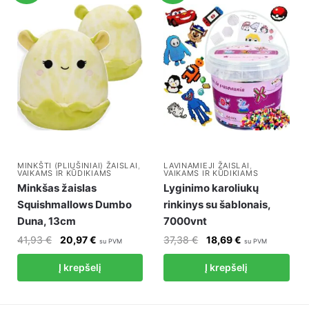
MINKŠTI (PLIUŠINIAI) ŽAISLAI
,
LAVINAMIEJI ŽAISLAI
,
VAIKAMS IR KŪDIKIAMS
VAIKAMS IR KŪDIKIAMS
Minkšas žaislas
Lyginimo karoliukų
Squishmallows Dumbo
rinkinys su šablonais,
Duna, 13cm
7000vnt
Original
Current
Original
Current
41,93
€
20,97
€
37,38
€
18,69
€
su PVM
su PVM
price
price
price
price
Į krepšelį
Į krepšelį
was:
is:
was:
is:
41,93 €.
20,97 €.
37,38 €.
18,69 €.