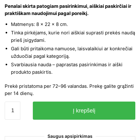
price
price
Penalai skirta patogiam pasirinkimui, aiškiai paskirčiai ir
was:
is:
praktiškam naudojimui pagal poreikį.
43,17 €.
21,58 €.
Matmenys: 8 × 22 × 8 cm.
Tinka pirkėjams, kurie nori aiškiai suprasti prekės naudą
prieš įsigydami.
Gali būti pritaikoma namuose, laisvalaikiui ar konkrečiai
užduočiai pagal kategoriją.
Svarbiausia nauda – paprastas pasirinkimas ir aiški
produkto paskirtis.
Prekė pristatoma per 72–96 valandas. Prekę galite grąžinti
per 14 dienų.
produkto
Į krepšelį
kiekis:
Penalas
Paw
patrol,
Saugus apsipirkimas