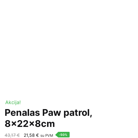
Akcija!
Penalas Paw patrol,
8x22x8cm
Original
Current
43,17
€
21,58
€
-50%
su PVM