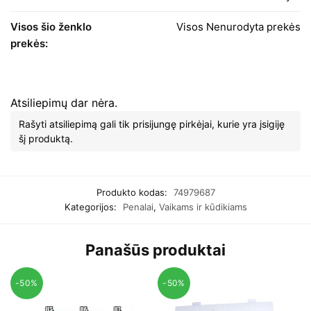
Visos šio ženklo
Visos Nenurodyta prekės
prekės:
Atsiliepimų dar nėra.
Rašyti atsiliepimą gali tik prisijungę pirkėjai, kurie yra įsigiję
šį produktą.
Produkto kodas:
74979687
Kategorijos:
Penalai
,
Vaikams ir kūdikiams
Panašūs produktai
-50%
-50%