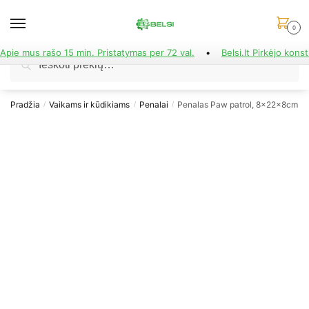
Skip
Skip
to
to
0
navigation
content
Apie mus rašo 15 min. Pristatymas per 72 val.
•
Belsi.lt Pirkėjo konst
Ieškoti:
Ieškoti
Pradžia
Vaikams ir kūdikiams
Penalai
Penalas Paw patrol, 8x22x8cm
/
/
/