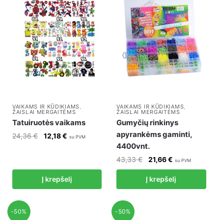
VAIKAMS IR KŪDIKIAMS
,
VAIKAMS IR KŪDIKIAMS
,
ŽAISLAI MERGAITĖMS
ŽAISLAI MERGAITĖMS
Tatuiruotės vaikams
Gumyčių rinkinys
apyrankėms gaminti,
Original
Current
24,36
€
12,18
€
su PVM
4400vnt.
price
price
was:
is:
Original
Current
43,33
€
21,66
€
su PVM
24,36 €.
12,18 €.
price
price
Į krepšelį
Į krepšelį
was:
is:
43,33 €.
21,66 €.
-50%
-50%