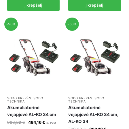
Į krepšelį
Į krepšelį
was:
is:
was:
is:
527,22 €.
263,61 €.
267,96 €.
133,98 €.
-50%
-50%
SODO PREKĖS
,
SODO
SODO PREKĖS
,
SODO
TECHNIKA
TECHNIKA
Akumuliatorinė
Akumuliatorinė
vejapjovė AL-KO 34 cm
vejapjovė AL-KO 34 cm,
AL-KO 34
Original
Current
988,32
€
494,16
€
su PVM
price
price
Original
Current