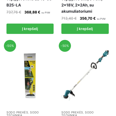
B25-LA
2x18V, 2x2Ah, su
akumuliatoriumi
Original
Current
737,76
€
368,88
€
su PVM
price
price
Original
Current
713,40
€
356,70
€
su PVM
was:
is:
price
price
Į krepšelį
Į krepšelį
737,76 €.
368,88 €.
was:
is:
713,40 €.
356,70 €.
-50%
-50%
SODO PREKĖS
,
SODO
SODO PREKĖS
,
SODO
TECHNIKA
TECHNIKA