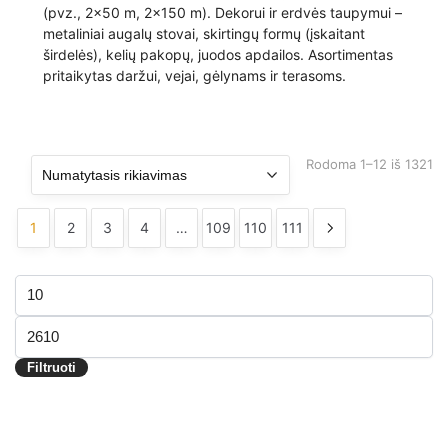
(pvz., 2×50 m, 2×150 m). Dekorui ir erdvės taupymui –
metaliniai augalų stovai, skirtingų formų (įskaitant
širdelės), kelių pakopų, juodos apdailos. Asortimentas
pritaikytas daržui, vejai, gėlynams ir terasoms.
Rodoma 1–12 iš 1321
1
2
3
4
…
109
110
111
Filtruoti
Min
pagal
kaina
Maks
kainą
kaina
Filtruoti