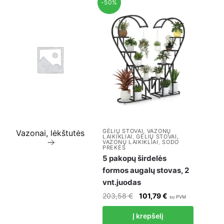
-50%
GĖLIŲ STOVAI, VAZONŲ
Vazonai, lėkštutės
LAIKIKLIAI
,
GĖLIŲ STOVAI,
VAZONŲ LAIKIKLIAI
,
SODO
PREKĖS
5 pakopų širdelės
formos augalų stovas, 2
vnt.juodas
Original
Current
203,58
€
101,79
€
su PVM
price
price
Į krepšelį
was:
is: