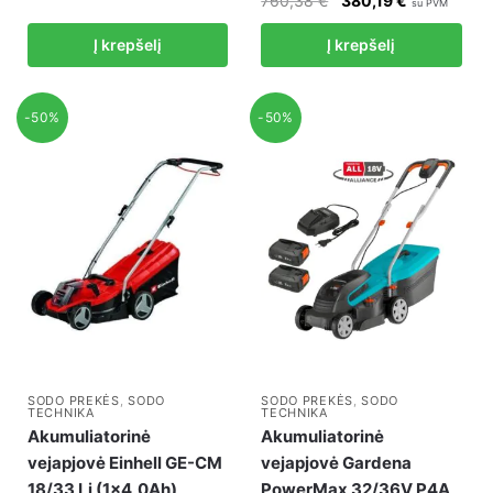
760,38
€
380,19
€
su PVM
was:
is:
price
price
Į krepšelį
Į krepšelį
988,32 €.
494,16 €.
was:
is:
760,38 €.
380,19 €.
-50%
-50%
SODO PREKĖS
,
SODO
SODO PREKĖS
,
SODO
TECHNIKA
TECHNIKA
Akumuliatorinė
Akumuliatorinė
vejapjovė Einhell GE-CM
vejapjovė Gardena
18/33 Li (1×4,0Ah)
PowerMax 32/36V P4A