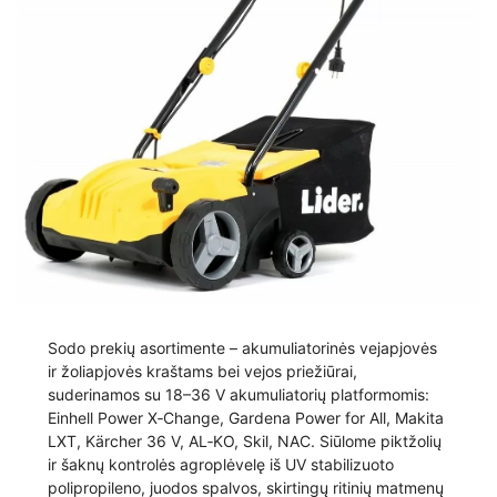
Sodo prekių asortimente – akumuliatorinės vejapjovės
ir žoliapjovės kraštams bei vejos priežiūrai,
suderinamos su 18–36 V akumuliatorių platformomis:
Einhell Power X‑Change, Gardena Power for All, Makita
LXT, Kärcher 36 V, AL‑KO, Skil, NAC. Siūlome piktžolių
ir šaknų kontrolės agroplėvelę iš UV stabilizuoto
polipropileno, juodos spalvos, skirtingų ritinių matmenų