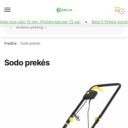
Skip
Skip
to
to
0
navigation
content
Apie mus rašo 15 min. Pristatymas per 72 val.
•
Belsi.lt Pirkėjo konst
Ieškoti:
Ieškoti
Pradžia
Sodo prekės
/
Sodo prekės