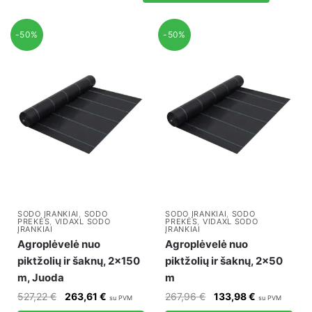
203,58 €.
101,79 €.
-50%
-50%
SODO ĮRANKIAI
,
SODO
SODO ĮRANKIAI
,
SODO
PREKĖS
,
VIDAXL SODO
PREKĖS
,
VIDAXL SODO
ĮRANKIAI
ĮRANKIAI
Agroplėvelė nuo
Agroplėvelė nuo
piktžolių ir šaknų, 2×150
piktžolių ir šaknų, 2×50
m, Juoda
m
Original
Current
Original
Current
527,22
€
263,61
€
267,96
€
133,98
€
su PVM
su PVM
price
price
price
price