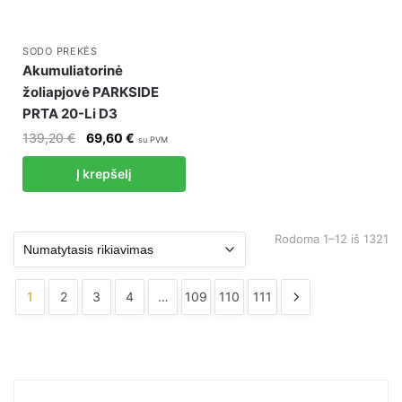
SODO PREKĖS
Akumuliatorinė
žoliapjovė PARKSIDE
PRTA 20-Li D3
Original
Current
139,20
€
69,60
€
su PVM
price
price
Į krepšelį
was:
is:
139,20 €.
69,60 €.
Rodoma 1–12 iš 1321
1
2
3
4
…
109
110
111