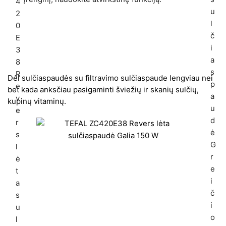
Dėl sulčiaspaudės su filtravimo sulčiaspaude lengviau nei
bet kada anksčiau pasigaminti šviežių ir skanių sulčių,
kupinų vitaminų.