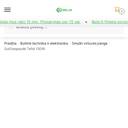
Skip
Skip
to
to
0
navigation
content
Apie mus rašo 15 min. Pristatymas per 72 val.
•
Belsi.lt Pirkėjo konst
Ieškoti:
Ieškoti
Pradžia
Buitinė technika ir elektronika
Smulki virtuvės įranga
/
/
/
Sulčiaspaudė Tefal 150W