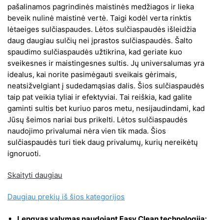
pašalinamos pagrindinės maistinės medžiagos ir lieka
beveik nulinė maistinė vertė. Taigi kodėl verta rinktis
lėtaeiges sulčiaspaudes. Lėtos sulčiaspaudės išleidžia
daug daugiau sulčių nei įprastos sulčiaspaudės. Šalto
spaudimo sulčiaspaudės užtikrina, kad geriate kuo
sveikesnes ir maistingesnes sultis. Jų universalumas yra
idealus, kai norite pasimėgauti sveikais gėrimais,
neatsižvelgiant į sudedamąsias dalis. Šios sulčiaspaudės
taip pat veikia tyliai ir efektyviai. Tai reiškia, kad galite
gaminti sultis bet kuriuo paros metu, nesijaudindami, kad
Jūsų šeimos nariai bus prikelti. Lėtos sulčiaspaudės
naudojimo privalumai nėra vien tik mada. Šios
sulčiaspaudės turi tiek daug privalumų, kurių nereikėtų
ignoruoti.
Skaityti daugiau
Daugiau prekių iš šios kategorijos
Lengvas valymas naudojant Easy Clean technologiją: