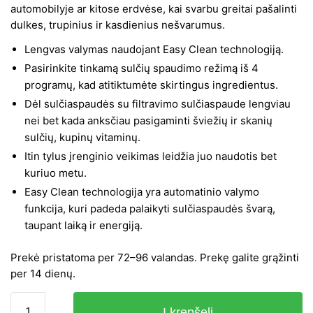
was:
is:
automobilyje ar kitose erdvėse, kai svarbu greitai pašalinti
dulkes, trupinius ir kasdienius nešvarumus.
321,90 €.
230,95 €.
Lengvas valymas naudojant Easy Clean technologiją.
Pasirinkite tinkamą sulčių spaudimo režimą iš 4
programų, kad atitiktumėte skirtingus ingredientus.
Dėl sulčiaspaudės su filtravimo sulčiaspaude lengviau
nei bet kada anksčiau pasigaminti šviežių ir skanių
sulčių, kupinų vitaminų.
Itin tylus įrenginio veikimas leidžia juo naudotis bet
kuriuo metu.
Easy Clean technologija yra automatinio valymo
funkcija, kuri padeda palaikyti sulčiaspaudės švarą,
taupant laiką ir energiją.
Prekė pristatoma per 72–96 valandas. Prekę galite grąžinti
per 14 dienų.
produkto
Į krepšelį