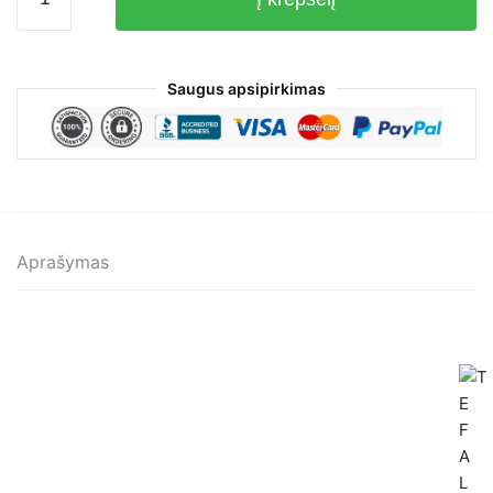
kiekis:
Sulčiaspaudė
Tefal
150W
Saugus apsipirkimas
Aprašymas