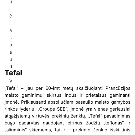
Tefal
„Tefal“ – jau per 60-imt metų skaičiuojanti Prancūzijos
maisto gaminimui skirtus indus ir prietaisus gaminanti
įmonė. Priklausanti absoliučiam pasaulio maisto gamybos
rinkos lyderiui „Groupe SEB“, įmonė yra vienas geriausiai
atpažįstamų virtuvės prekinių ženklų. „Tefal“ pavadinimas
buvo padarytas naudojant pirmus žodžių „teflonas“ ir
„aliuminis“ skiemenis, tai ir – prekinio ženklo išskirtinis