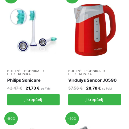
BUITINĖ TECHNIKA IR
BUITINĖ TECHNIKA IR
ELEKTRONIKA
ELEKTRONIKA
Philips Sonicare
Virdulys Sencor J0590
Original
Current
Original
Current
43,47
€
21,73
€
57,56
€
28,78
€
su PVM
su PVM
price
price
price
price
Į krepšelį
Į krepšelį
was:
is:
was:
is:
43,47 €.
21,73 €.
57,56 €.
28,78 €.
-50%
-50%