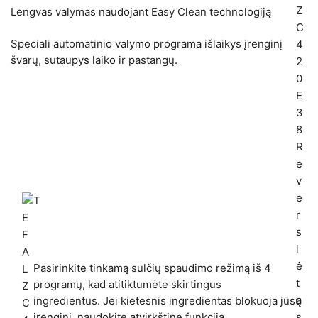
Lengvas valymas naudojant Easy Clean technologiją
Speciali automatinio valymo programa išlaikys įrenginį
švarų, sutaupys laiko ir pastangų.
Pasirinkite tinkamą sulčių spaudimo režimą iš 4
programų, kad atitiktumėte skirtingus
ingredientus. Jei kietesnis ingredientas blokuoja jūsų
įrenginį, naudokite atvirkštinę funkciją.