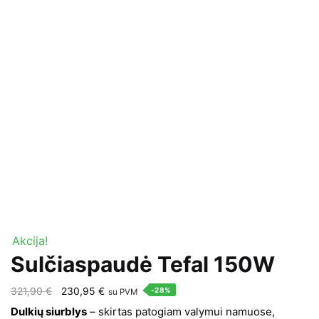
Akcija!
Sulčiaspaudė Tefal 150W
Original
Current
321,90
€
230,95
€
-28%
su PVM
price
price
Dulkių siurblys
– skirtas patogiam valymui namuose,