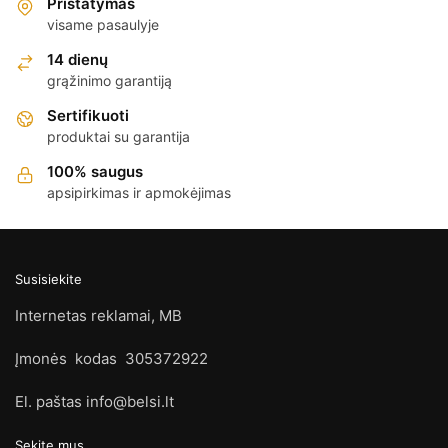
Pristatymas
visame pasaulyje
14 dienų
grąžinimo garantiją
Sertifikuoti
produktai su garantija
100% saugus
apsipirkimas ir apmokėjimas
Susisiekite
Internetas reklamai, MB
Įmonės kodas 305372922
El. paštas info@belsi.lt
Sekite mus