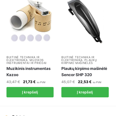
BUITINĖ TECHNIKA IR
BUITINĖ TECHNIKA IR
ELEKTRONIKA
,
MUZIKOS
ELEKTRONIKA
,
PLAUKŲ
INSTRUMENTAI IR PRIEDAI
KIRPIMO MAŠINĖLĖS
Muzikinis instrumentas
Plaukų kirpimo mašinėlė
Kazoo
Sencor SHP 320
Original
Current
Original
Current
43,47
€
21,73
€
45,07
€
22,53
€
su PVM
su PVM
price
price
price
price
Į krepšelį
Į krepšelį
was:
is:
was:
is:
43,47 €.
21,73 €.
45,07 €.
22,53 €.