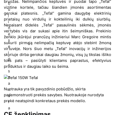
bruožas. Nelimpančios keptuvės ir puodai tapo „Tefal“
vizitine kortele, tačiau šiandien įmonės asortimentas
gerokai platesnis. „Tefal“ gamina daugybę elektrinių
prietaisų nuo virdulių ir kokteilinių iki dulkių siurblių.
Nepaisant didelės „Tefal“ pasaulinės sėkmės, įmonės
vertybės vis dar sukasi apie itin šeimyniškas. Prekinio
ženklo įkūrėjui prancūzų inžinieriui Marc Gregoire mintis
sukurti pirmąją nelimpačią keptuvę atėjo stebint žmoną
virtuvėje. Nors šiuo metu „Tefal“ inovacijų ir inžinerijos
skyriuje dirba gerokai daugiau žmonių, visų jų tikslas išliko
toks pats – pasiūlyti klientams paprastus, efektyvius
produktus ir daugiau laiko su šeima.
Nuotrauka yra tik pavyzdinio pobūdžio, skirta
pademonstruoti prekės savybes. Nuotraukoje nurodyta
prekė neatspindi konkretaus prekės modelio.
CE ženklinimas