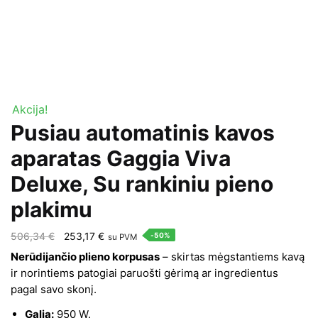
Akcija!
Pusiau automatinis kavos
aparatas Gaggia Viva
Deluxe, Su rankiniu pieno
plakimu
Original
Current
506,34
€
253,17
€
-50%
su PVM
price
price
Nerūdijančio plieno korpusas
– skirtas mėgstantiems kavą
was:
is:
ir norintiems patogiai paruošti gėrimą ar ingredientus
pagal savo skonį.
506,34 €.
253,17 €.
Galia:
950 W.