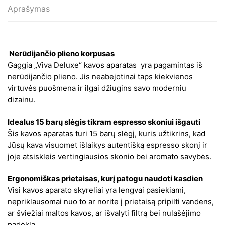
Aprašymas
pieno
plakimu
Nerūdijančio plieno korpusas
Gaggia „Viva Deluxe“ kavos aparatas yra pagamintas iš
nerūdijančio plieno. Jis neabejotinai taps kiekvienos
virtuvės puošmena ir ilgai džiugins savo moderniu
dizainu.
Idealus 15 barų slėgis tikram espresso skoniui išgauti
Šis kavos aparatas turi 15 barų slėgį, kuris užtikrins, kad
Jūsų kava visuomet išlaikys autentišką espresso skonį ir
joje atsiskleis vertingiausios skonio bei aromato savybės.
Ergonomiškas prietaisas, kurį patogu naudoti kasdien
Visi kavos aparato skyreliai yra lengvai pasiekiami,
nepriklausomai nuo to ar norite į prietaisą pripilti vandens,
ar šviežiai maltos kavos, ar išvalyti filtrą bei nulašėjimo
padėklą.