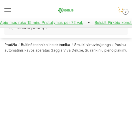
Skip
Skip
to
to
0
navigation
content
Apie mus rašo 15 min. Pristatymas per 72 val.
•
Belsi.lt Pirkėjo konst
Ieškoti:
Ieškoti
Pradžia
Buitinė technika ir elektronika
Smulki virtuvės įranga
Pusiau
/
/
/
automatinis kavos aparatas Gaggia Viva Deluxe, Su rankiniu pieno plakimu