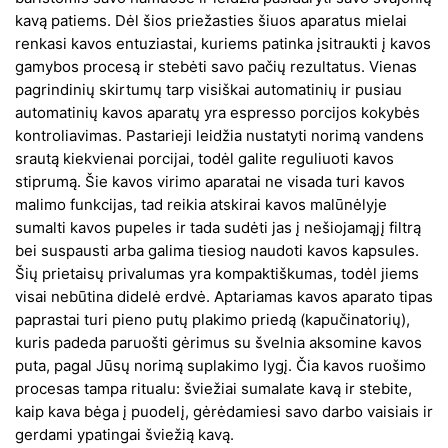
kavą patiems. Dėl šios priežasties šiuos aparatus mielai
renkasi kavos entuziastai, kuriems patinka įsitraukti į kavos
gamybos procesą ir stebėti savo pačių rezultatus. Vienas
pagrindinių skirtumų tarp visiškai automatinių ir pusiau
automatinių kavos aparatų yra espresso porcijos kokybės
kontroliavimas. Pastarieji leidžia nustatyti norimą vandens
srautą kiekvienai porcijai, todėl galite reguliuoti kavos
stiprumą. Šie kavos virimo aparatai ne visada turi kavos
malimo funkcijas, tad reikia atskirai kavos malūnėlyje
sumalti kavos pupeles ir tada sudėti jas į nešiojamąjį filtrą
bei suspausti arba galima tiesiog naudoti kavos kapsules.
Šių prietaisų privalumas yra kompaktiškumas, todėl jiems
visai nebūtina didelė erdvė. Aptariamas kavos aparato tipas
paprastai turi pieno putų plakimo priedą (kapučinatorių),
kuris padeda paruošti gėrimus su švelnia aksomine kavos
puta, pagal Jūsų norimą suplakimo lygį. Čia kavos ruošimo
procesas tampa ritualu: šviežiai sumalate kavą ir stebite,
kaip kava bėga į puodelį, gėrėdamiesi savo darbo vaisiais ir
gerdami ypatingai šviežią kavą.