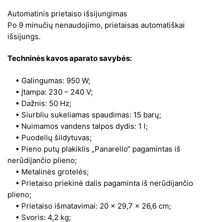
Automatinis prietaiso išsijungimas
Po 9 minučių nenaudojimo, prietaisas automatiškai
išsijungs.
Techninės kavos aparato savybės:
• Galingumas: 950 W;
• Įtampa: 230 – 240 V;
• Dažnis: 50 Hz;
• Siurbliu sukeliamas spaudimas: 15 barų;
• Nuimamos vandens talpos dydis: 1 l;
• Puodelių šildytuvas;
• Pieno putų plakiklis „Panarello“ pagamintas iš
nerūdijančio plieno;
• Metalinės grotelės;
• Prietaiso priekinė dalis pagaminta iš nerūdijančio
plieno;
• Prietaiso išmatavimai: 20 x 29,7 x 26,6 cm;
• Svoris: 4,2 kg;