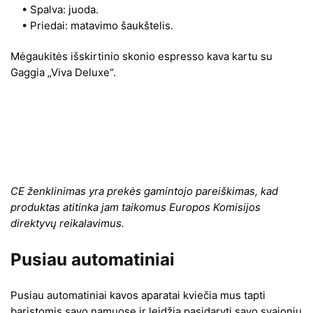
• Spalva: juoda.
• Priedai: matavimo šaukštelis.
Mėgaukitės išskirtinio skonio espresso kava kartu su
Gaggia „Viva Deluxe“.
CE ženklinimas yra prekės gamintojo pareiškimas, kad
produktas atitinka jam taikomus Europos Komisijos
direktyvų reikalavimus.
Pusiau automatiniai
Pusiau automatiniai kavos aparatai kviečia mus tapti
baristomis savo namuose ir leidžia pasidaryti savo svajonių