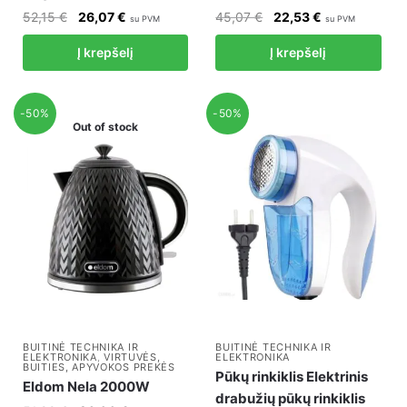
Original
Current
Original
Current
52,15
€
26,07
€
45,07
€
22,53
€
su PVM
su PVM
price
price
price
price
Į krepšelį
Į krepšelį
was:
is:
was:
is:
52,15 €.
26,07 €.
45,07 €.
22,53 €.
-50%
-50%
Out of stock
BUITINĖ TECHNIKA IR
BUITINĖ TECHNIKA IR
ELEKTRONIKA
,
VIRTUVĖS,
ELEKTRONIKA
BUITIES, APYVOKOS PREKĖS
Pūkų rinkiklis Elektrinis
Eldom Nela 2000W
drabužių pūkų rinkiklis