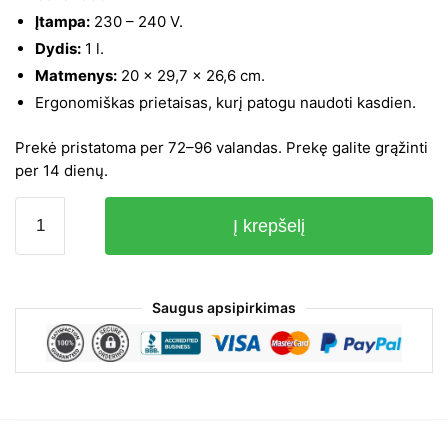
Įtampa:
230 – 240 V.
Dydis:
1 l.
Matmenys:
20 x 29,7 x 26,6 cm.
Ergonomiškas prietaisas, kurį patogu naudoti kasdien.
Prekė pristatoma per 72–96 valandas. Prekę galite grąžinti
per 14 dienų.
produkto
Į krepšelį
kiekis:
Pusiau
automatinis
kavos
Saugus apsipirkimas
aparatas
Gaggia
Viva
Deluxe,
Su
rankiniu