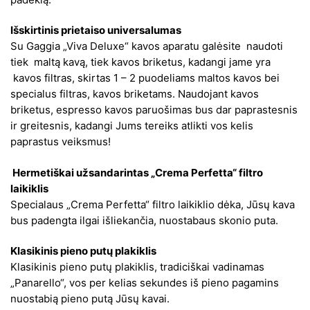
Išskirtinis prietaiso universalumas
Su Gaggia „Viva Deluxe“ kavos aparatu galėsite naudoti
tiek maltą kavą, tiek kavos briketus, kadangi jame yra
kavos filtras, skirtas 1 – 2 puodeliams maltos kavos bei
specialus filtras, kavos briketams. Naudojant kavos
briketus, espresso kavos paruošimas bus dar paprastesnis
ir greitesnis, kadangi Jums tereiks atlikti vos kelis
paprastus veiksmus!
Hermetiškai užsandarintas „Crema Perfetta“ filtro
laikiklis
Specialaus „Crema Perfetta“ filtro laikiklio dėka, Jūsų kava
bus padengta ilgai išliekančia, nuostabaus skonio puta.
Klasikinis pieno putų plakiklis
Klasikinis pieno putų plakiklis, tradiciškai vadinamas
„Panarello“, vos per kelias sekundes iš pieno pagamins
nuostabią pieno putą Jūsų kavai.