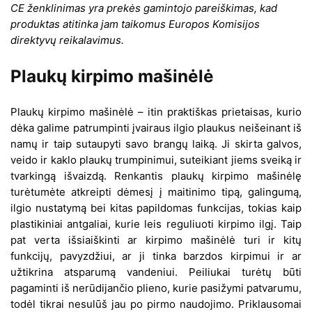
CE ženklinimas yra prekės gamintojo pareiškimas, kad
produktas atitinka jam taikomus Europos Komisijos
direktyvų reikalavimus.
Plaukų kirpimo mašinėlė
Plaukų kirpimo mašinėlė – itin praktiškas prietaisas, kurio
dėka galime patrumpinti įvairaus ilgio plaukus neišeinant iš
namų ir taip sutaupyti savo brangų laiką. Ji skirta galvos,
veido ir kaklo plaukų trumpinimui, suteikiant jiems sveiką ir
tvarkingą išvaizdą. Renkantis plaukų kirpimo mašinėlę
turėtumėte atkreipti dėmesį į maitinimo tipą, galingumą,
ilgio nustatymą bei kitas papildomas funkcijas, tokias kaip
plastikiniai antgaliai, kurie leis reguliuoti kirpimo ilgį. Taip
pat verta išsiaiškinti ar kirpimo mašinėlė turi ir kitų
funkcijų, pavyzdžiui, ar ji tinka barzdos kirpimui ir ar
užtikrina atsparumą vandeniui. Peiliukai turėtų būti
pagaminti iš nerūdijančio plieno, kurie pasižymi patvarumu,
todėl tikrai nesulūš jau po pirmo naudojimo. Priklausomai