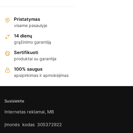
Pristatymas
visame pasaulyje
14 dienų
grąžinimo garantiją
Sertifikuoti
produktai su garantija
100% saugus
apsipirkimas ir apmokėjimas
Susisiekite
Internetas reklamai, MB
Įmonės kodas 305372922