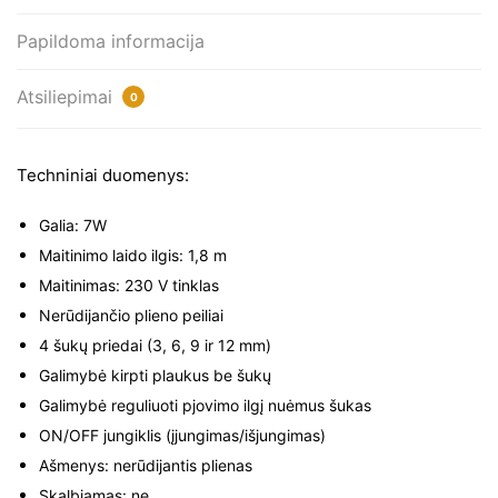
Papildoma informacija
Atsiliepimai
0
Techniniai duomenys:
Galia: 7W
Maitinimo laido ilgis: 1,8 m
Maitinimas: 230 V tinklas
Nerūdijančio plieno peiliai
4 šukų priedai (3, 6, 9 ir 12 mm)
Galimybė kirpti plaukus be šukų
Galimybė reguliuoti pjovimo ilgį nuėmus šukas
ON/OFF jungiklis (įjungimas/išjungimas)
Ašmenys: nerūdijantis plienas
Skalbiamas: ne