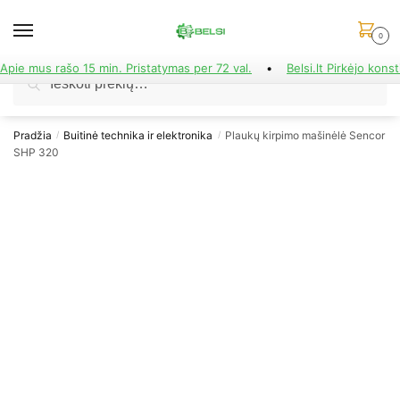
Skip
Skip
to
to
0
navigation
content
Apie mus rašo 15 min. Pristatymas per 72 val.
•
Belsi.lt Pirkėjo konst
Ieškoti:
Ieškoti
Pradžia
Buitinė technika ir elektronika
Plaukų kirpimo mašinėlė Sencor
/
/
SHP 320