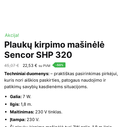
Akcija!
Plaukų kirpimo mašinėlė
Sencor SHP 320
Original
Current
45,07
€
22,53
€
-50%
su PVM
price
price
Techniniai duomenys:
– praktiškas pasirinkimas pirkėjui,
was:
is:
kuris nori aiškios paskirties, patogaus naudojimo ir
patikimų savybių kasdienėms situacijoms.
45,07 €.
22,53 €.
Galia:
7 W.
Ilgis:
1,8 m.
Maitinimas:
230 V tinklas.
Įtampa:
230 V.