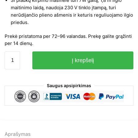
Ši plaukų kirpimo mašinėlė turi 7W galią, 1,8 m ilgio
maitinimo laidą, naudoja 230 V tinklo įtampą, turi
nerūdijančio plieno ašmenis ir keturis reguliuojamo ilgio
priedus.
Prekė pristatoma per 72–96 valandas. Prekę galite grąžinti
per 14 dienų.
produkto
Į krepšelį
kiekis:
Plaukų
kirpimo
mašinėlė
Saugus apsipirkimas
Sencor
SHP
320
Aprašymas