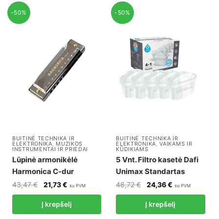
-50%
-50%
BUITINĖ TECHNIKA IR
BUITINĖ TECHNIKA IR
ELEKTRONIKA
,
MUZIKOS
ELEKTRONIKA
,
VAIKAMS IR
INSTRUMENTAI IR PRIEDAI
KŪDIKIAMS
Lūpinė armonikėlė
5 Vnt. Filtro kasetė Dafi
Harmonica C-dur
Unimax Standartas
Original
Current
Original
Current
43,47
€
21,73
€
48,72
€
24,36
€
su PVM
su PVM
price
price
price
price
Į krepšelį
Į krepšelį
was:
is:
was:
is:
43,47 €.
21,73 €.
48,72 €.
24,36 €.