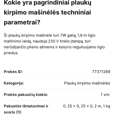
Kokie yra pagrindiniai plaukų
kirpimo mašinėlės techniniai
parametrai?
Ši plaukų kirpimo mašinėlė turi 7W galią, 1,8 m ilgio
maitinimo laidą, naudoja 230 V tinklo įtampą, turi
nerūdijančio plieno ašmenis ir keturis reguliuojamo ilgio
priedus.
Prekės ID:
77371269
Kategorija:
Plaukų kirpimo mašinėlės
Prekės pakuočių kiekis:
1 vnt.
Pakuotės išmatavimai ir
0, 25 x 0, 25 x 0, 2 m, 1 kg
svoris (1):