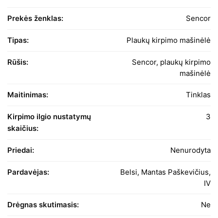
Prekės ženklas:
Sencor
Tipas:
Plaukų kirpimo mašinėlė
Rūšis:
Sencor, plaukų kirpimo
mašinėlė
Maitinimas:
Tinklas
Kirpimo ilgio nustatymų
3
skaičius:
Priedai:
Nenurodyta
Pardavėjas:
Belsi, Mantas Paškevičius,
IV
Drėgnas skutimasis:
Ne