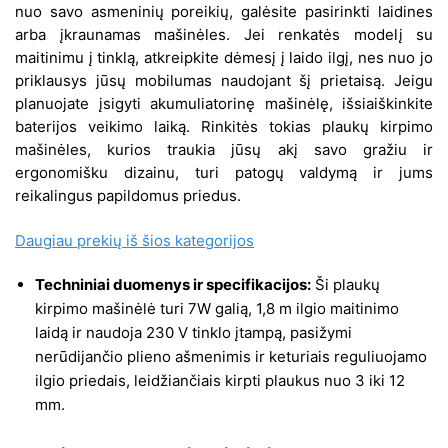
nuo savo asmeninių poreikių, galėsite pasirinkti laidines
arba įkraunamas mašinėles. Jei renkatės modelį su
maitinimu į tinklą, atkreipkite dėmesį į laido ilgį, nes nuo jo
priklausys jūsų mobilumas naudojant šį prietaisą. Jeigu
planuojate įsigyti akumuliatorinę mašinėlę, išsiaiškinkite
baterijos veikimo laiką. Rinkitės tokias plaukų kirpimo
mašinėles, kurios traukia jūsų akį savo gražiu ir
ergonomišku dizainu, turi patogų valdymą ir jums
reikalingus papildomus priedus.
Daugiau prekių iš šios kategorijos
Techniniai duomenys ir specifikacijos:
Ši plaukų
kirpimo mašinėlė turi 7W galią, 1,8 m ilgio maitinimo
laidą ir naudoja 230 V tinklo įtampą, pasižymi
nerūdijančio plieno ašmenimis ir keturiais reguliuojamo
ilgio priedais, leidžiančiais kirpti plaukus nuo 3 iki 12
mm.