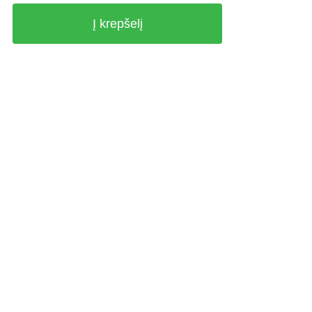
Į krepšelį
NINĖ
NIO
A