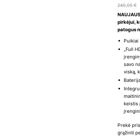
240,00
€
NAUJAUSI
pirkėjui, 
patogus 
Puikiai
„Full H
įrengin
savo n
viską, 
Baterij
Integru
maitini
keistis
įrengin
Prekė pri
grąžinti p