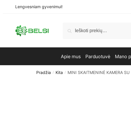
Skip
Skip
Lengvesniam gyvenimui!
to
to
navigation
content
Ieškoti:
Ieškoti
Apie mus
Parduotuvė
Mano p
Pradžia
Kita
MINI SKAITMENINĖ KAMERA SU
/
/