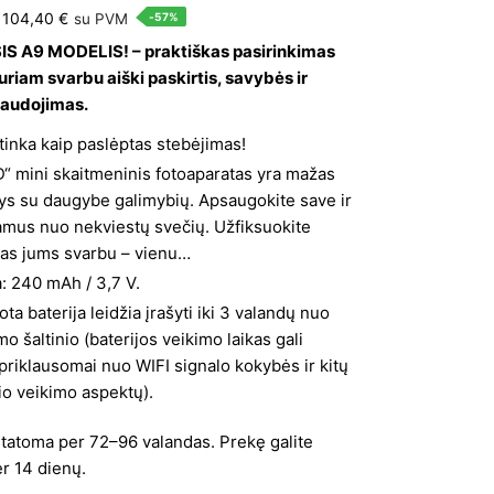
Original
Current
104,40
€
su PVM
-57%
price
price
S A9 MODELIS! – praktiškas pasirinkimas
kuriam svarbu aiški paskirtis, savybės ir
was:
is:
naudojimas.
240,00 €.
104,40 €.
 tinka kaip paslėptas stebėjimas!
D“ mini skaitmeninis fotoaparatas yra mažas
ys su daugybe galimybių. Apsaugokite save ir
amus nuo nekviestų svečių. Užfiksuokite
kas jums svarbu – vienu…
a: 240 mAh / 3,7 V.
ota baterija leidžia įrašyti iki 3 valandų nuo
mo šaltinio (baterijos veikimo laikas gali
 priklausomai nuo WIFI signalo kokybės ir kitų
io veikimo aspektų).
statoma per 72–96 valandas. Prekę galite
er 14 dienų.