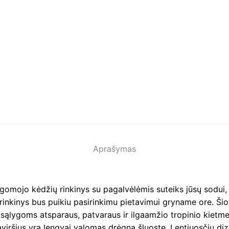
Aprašymas
lgomojo kėdžių rinkinys su pagalvėlėmis suteiks jūsų sodui, 
 rinkinys bus puikiu pasirinkimu pietavimui gryname ore. Ši
 sąlygoms atsparaus, patvaraus ir ilgaamžio tropinio kietm
viršius yra lengvai valomas drėgna šluoste. Lentjuosčių diz