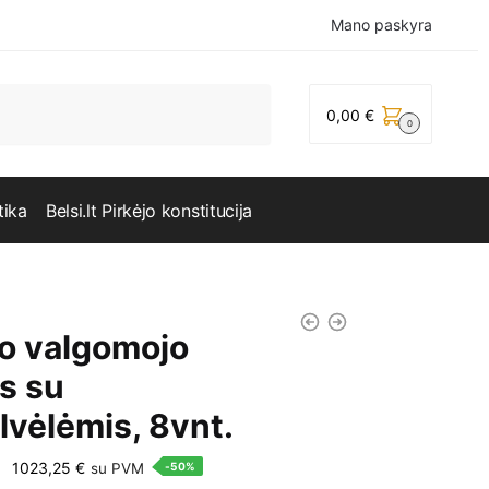
Mano paskyra
0,00
€
0
tika
Belsi.lt Pirkėjo konstitucija
o valgomojo
s su
lvėlėmis, 8vnt.
Original
Current
1023,25
€
su PVM
-50%