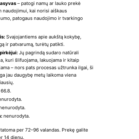
price
price
asyvas
– patogi namų ar lauko prekė
 naudojimui, kai norisi aiškaus
was:
is:
lumo, patogaus naudojimo ir tvarkingo
2046,50 €.
1023,25 €.
is:
Svajojantiems apie aukštą kokybę,
ą ir patvarumą, turėtų patikti.
irkėjui:
Jų pagrindą sudaro natūrali
, kuri šlifuojama, lakuojama ir kitaip
ama – nors pats procesas užtrunka ilgai, ši
ga jau daugybę metų laikoma viena
iausių.
66.8.
nurodyta.
nenurodyta.
:
nenurodyta.
statoma per 72–96 valandas. Prekę galite
er 14 dienų.