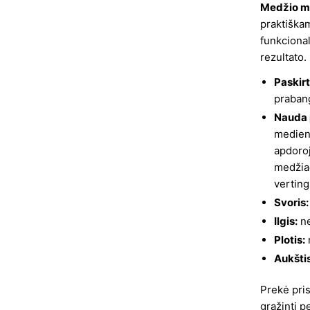
Medžio m
praktiškam
funkciona
rezultato.
Paskirt
prabang
Nauda p
mediena
apdoroj
medžia
verting
Svoris:
Ilgis:
ne
Plotis:
Aukštis
Prekė pri
grąžinti p