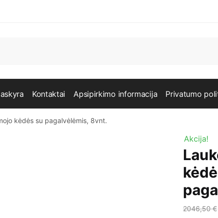
askyra
Kontaktai
Apsipirkimo informacija
Privatumo poli
ojo kėdės su pagalvėlėmis, 8vnt.
Akcija!
Lauk
kėdė
paga
2046,50
€