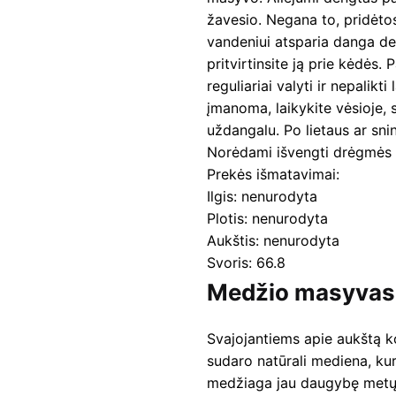
žavesio. Negana to, pridėt
vandeniui atsparia danga den
pritvirtinsite ją prie kėdės
reguliariai valyti ir nepali
įmanoma, laikykite vėsioje, 
uždangalu. Po lietaus ar snin
Norėdami išvengti drėgmės s
Prekės išmatavimai:
Ilgis: nenurodyta
Plotis: nenurodyta
Aukštis: nenurodyta
Svoris: 66.8
Medžio masyvas
Svajojantiems apie aukštą k
sudaro natūrali mediena, kur
medžiaga jau daugybę metų 