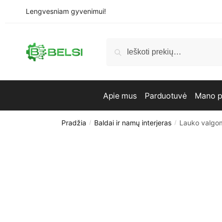
Skip
Skip
Lengvesniam gyvenimui!
to
to
navigation
content
Ieškoti:
Ieškoti
Apie mus
Parduotuvė
Mano p
Pradžia
Baldai ir namų interjeras
Lauko valgom
/
/