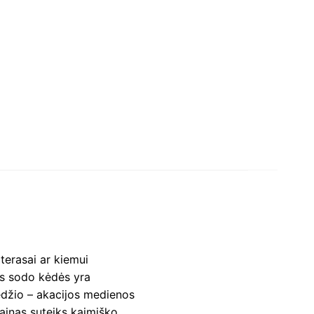
terasai ar kiemui
os sodo kėdės yra
edžio – akacijos medienos
ainas suteiks kaimiško