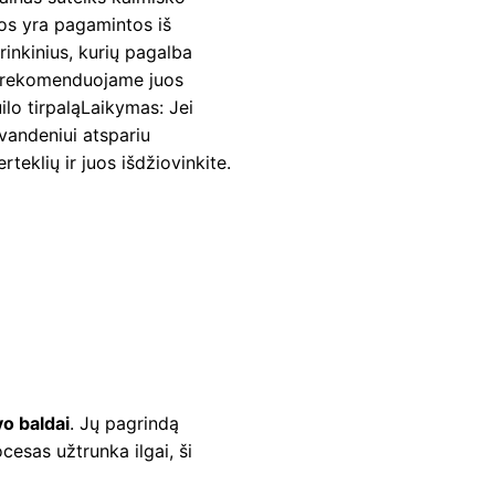
os yra pagamintos iš
rinkinius, kurių pagalba
ką, rekomenduojame juos
ilo tirpaląLaikymas: Jei
 vandeniui atspariu
teklių ir juos išdžiovinkite.
o baldai
. Jų pagrindą
cesas užtrunka ilgai, ši