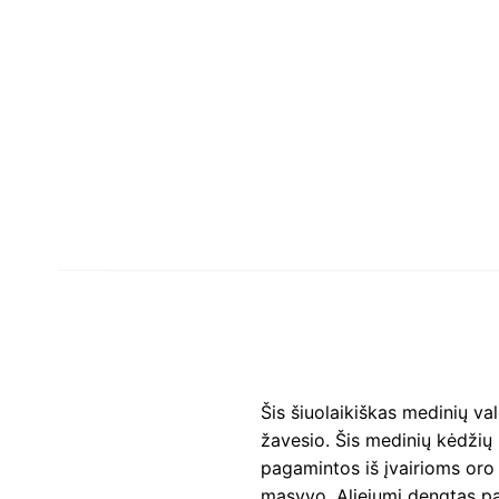
Šis šiuolaikiškas medinių va
žavesio. Šis medinių kėdžių
pagamintos iš įvairioms oro
masyvo. Aliejumi dengtas pa