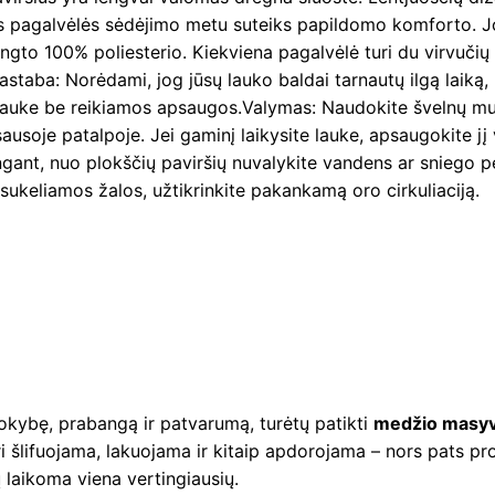
os pagalvėlės sėdėjimo metu suteiks papildomo komforto. J
gto 100% poliesterio. Kiekviena pagalvėlė turi du virvučių 
. Pastaba: Norėdami, jog jūsų lauko baldai tarnautų ilgą lai
kti lauke be reikiamos apsaugos.Valymas: Naudokite švelnų mu
sausoje patalpoje. Jei gaminį laikysite lauke, apsaugokite jį
gant, nuo plokščių paviršių nuvalykite vandens ar sniego per
ukeliamos žalos, užtikrinkite pakankamą oro cirkuliaciją.
okybę, prabangą ir patvarumą, turėtų patikti
medžio masyv
i šlifuojama, lakuojama ir kitaip apdorojama – nors pats pro
laikoma viena vertingiausių.