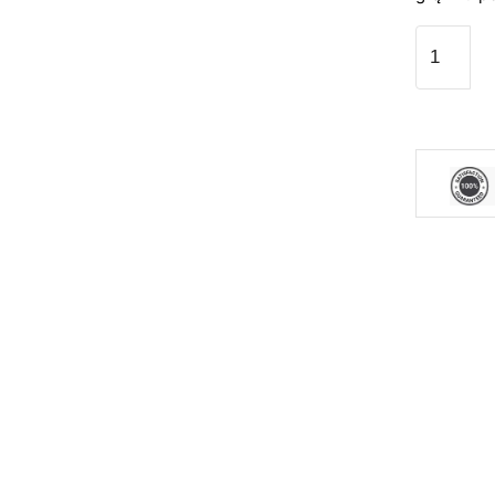
produkto
kiekis:
Lauko
valgomoj
kėdės
su
pagalvėlė
8vnt.