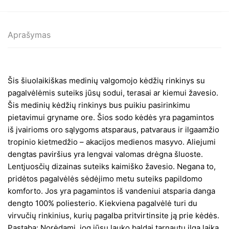
Aprašymas
Šis šiuolaikiškas medinių valgomojo kėdžių rinkinys su
pagalvėlėmis suteiks jūsų sodui, terasai ar kiemui žavesio.
Šis medinių kėdžių rinkinys bus puikiu pasirinkimu
pietavimui gryname ore. Šios sodo kėdės yra pagamintos
iš įvairioms oro sąlygoms atsparaus, patvaraus ir ilgaamžio
tropinio kietmedžio – akacijos medienos masyvo. Aliejumi
dengtas paviršius yra lengvai valomas drėgna šluoste.
Lentjuosčių dizainas suteiks kaimiško žavesio. Negana to,
pridėtos pagalvėlės sėdėjimo metu suteiks papildomo
komforto. Jos yra pagamintos iš vandeniui atsparia danga
dengto 100% poliesterio. Kiekviena pagalvėlė turi du
virvučių rinkinius, kurių pagalba pritvirtinsite ją prie kėdės.
Pastaba: Norėdami, jog jūsų lauko baldai tarnautų ilgą laiką,