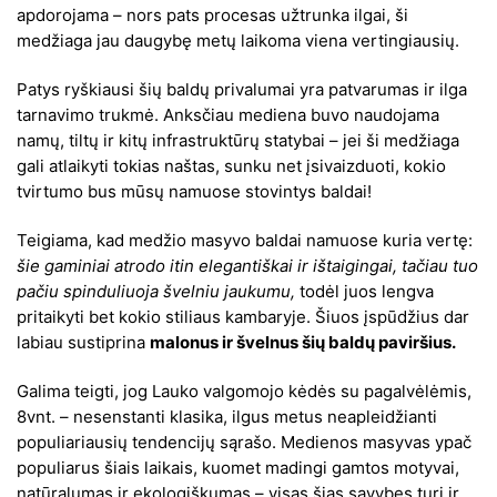
apdorojama – nors pats procesas užtrunka ilgai, ši
medžiaga jau daugybę metų laikoma viena vertingiausių.
Patys ryškiausi šių baldų privalumai yra patvarumas ir ilga
tarnavimo trukmė. Anksčiau mediena buvo naudojama
namų, tiltų ir kitų infrastruktūrų statybai – jei ši medžiaga
gali atlaikyti tokias naštas, sunku net įsivaizduoti, kokio
tvirtumo bus mūsų namuose stovintys baldai!
Teigiama, kad medžio masyvo baldai namuose kuria vertę:
šie gaminiai atrodo itin elegantiškai ir ištaigingai, tačiau tuo
pačiu spinduliuoja švelniu jaukumu,
todėl juos lengva
pritaikyti bet kokio stiliaus kambaryje. Šiuos įspūdžius dar
labiau sustiprina
malonus ir švelnus šių baldų paviršius.
Galima teigti, jog Lauko valgomojo kėdės su pagalvėlėmis,
8vnt. – nesenstanti klasika, ilgus metus neapleidžianti
populiariausių tendencijų sąrašo. Medienos masyvas ypač
populiarus šiais laikais, kuomet madingi gamtos motyvai,
natūralumas ir ekologiškumas – visas šias savybes turi ir