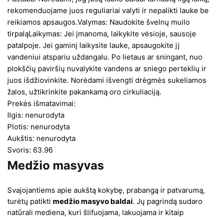
rekomenduojame juos reguliariai valyti ir nepalikti lauke be
reikiamos apsaugos.Valymas: Naudokite švelnų muilo
tirpaląLaikymas: Jei įmanoma, laikykite vėsioje, sausoje
patalpoje. Jei gaminį laikysite lauke, apsaugokite jį
vandeniui atspariu uždangalu. Po lietaus ar sningant, nuo
plokščių paviršių nuvalykite vandens ar sniego perteklių ir
juos išdžiovinkite. Norėdami išvengti drėgmės sukeliamos
žalos, užtikrinkite pakankamą oro cirkuliaciją.
Prekės išmatavimai:
Ilgis: nenurodyta
Plotis: nenurodyta
Aukštis: nenurodyta
Svoris: 63.96
Medžio masyvas
Svajojantiems apie aukštą kokybę, prabangą ir patvarumą,
turėtų patikti
medžio masyvo baldai
. Jų pagrindą sudaro
natūrali mediena, kuri šlifuojama, lakuojama ir kitaip