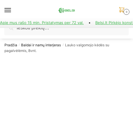
Skip
Skip
to
to
0
navigation
content
Apie mus rašo 15 min. Pristatymas per 72 val.
•
Belsi.lt Pirkėjo konst
Ieškoti:
Ieškoti
Pradžia
Baldai ir namų interjeras
Lauko valgomojo kėdės su
/
/
pagalvėlėmis, 8vnt.