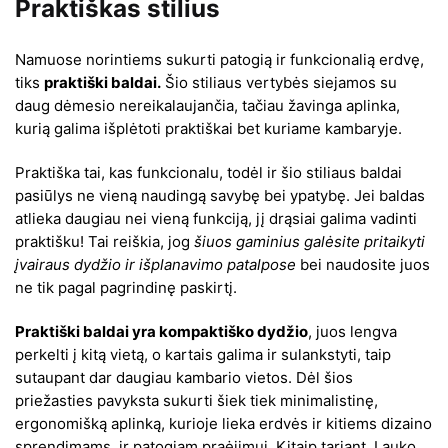
Praktiškas stilius
Namuose norintiems sukurti patogią ir funkcionalią erdvę,
tiks
praktiški baldai.
Šio stiliaus vertybės siejamos su
daug dėmesio nereikalaujančia, tačiau žavinga aplinka,
kurią galima išplėtoti praktiškai bet kuriame kambaryje.
Praktiška tai, kas funkcionalu, todėl ir šio stiliaus baldai
pasiūlys ne vieną naudingą savybę bei ypatybę. Jei baldas
atlieka daugiau nei vieną funkciją, jį drąsiai galima vadinti
praktišku! Tai reiškia, jog
šiuos gaminius galėsite pritaikyti
įvairaus dydžio ir išplanavimo patalpose
bei naudosite juos
ne tik pagal pagrindinę paskirtį.
Praktiški baldai yra kompaktiško dydžio
, juos lengva
perkelti į kitą vietą, o kartais galima ir sulankstyti, taip
sutaupant dar daugiau kambario vietos. Dėl šios
priežasties pavyksta sukurti šiek tiek minimalistinę,
ergonomišką aplinką, kurioje lieka erdvės ir kitiems dizaino
sprendimams, ir patogiam praėjimui. Kitaip tariant, Lauko