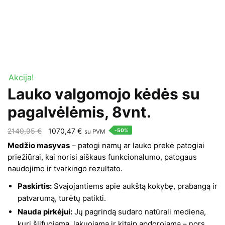
Akcija!
Lauko valgomojo kėdės su
pagalvėlėmis, 8vnt.
Original
Current
2140,95
€
1070,47
€
-50%
su PVM
price
price
Medžio masyvas
– patogi namų ar lauko prekė patogiai
was:
is:
priežiūrai, kai norisi aiškaus funkcionalumo, patogaus
naudojimo ir tvarkingo rezultato.
2140,95 €.
1070,47 €.
Paskirtis:
Svajojantiems apie aukštą kokybę, prabangą ir
patvarumą, turėtų patikti.
Nauda pirkėjui:
Jų pagrindą sudaro natūrali mediena,
kuri šlifuojama, lakuojama ir kitaip apdorojama – nors