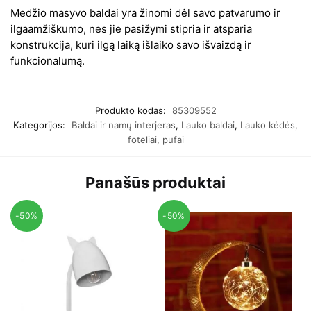
Medžio masyvo baldai yra žinomi dėl savo patvarumo ir
ilgaamžiškumo, nes jie pasižymi stipria ir atsparia
konstrukcija, kuri ilgą laiką išlaiko savo išvaizdą ir
funkcionalumą.
Produkto kodas:
85309552
Kategorijos:
Baldai ir namų interjeras
,
Lauko baldai
,
Lauko kėdės,
foteliai, pufai
Panašūs produktai
-50%
-50%