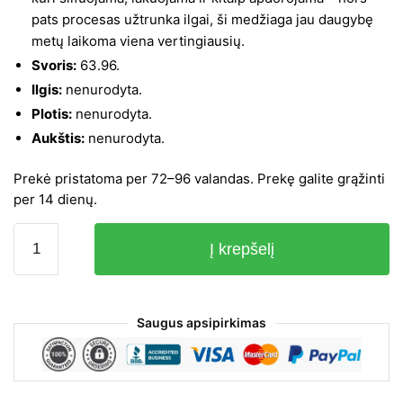
pats procesas užtrunka ilgai, ši medžiaga jau daugybę
metų laikoma viena vertingiausių.
Svoris:
63.96.
Ilgis:
nenurodyta.
Plotis:
nenurodyta.
Aukštis:
nenurodyta.
Prekė pristatoma per 72–96 valandas. Prekę galite grąžinti
per 14 dienų.
produkto
Į krepšelį
kiekis:
Lauko
valgomojo
kėdės
Saugus apsipirkimas
su
pagalvėlėmis,
8vnt.