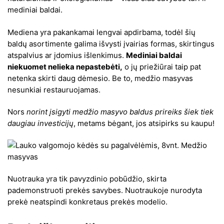
mediniai baldai.
Mediena yra pakankamai lengvai apdirbama, todėl šių
baldų asortimente galima išvysti įvairias formas, skirtingus
atspalvius ar įdomius išlenkimus.
Mediniai baldai
niekuomet nelieka nepastebėti,
o jų priežiūrai taip pat
netenka skirti daug dėmesio. Be to, medžio masyvas
nesunkiai restauruojamas.
Nors
norint įsigyti medžio masyvo baldus prireiks šiek tiek
daugiau investicijų
, metams bėgant, jos atsipirks su kaupu!
Nuotrauka yra tik pavyzdinio pobūdžio, skirta
pademonstruoti prekės savybes. Nuotraukoje nurodyta
prekė neatspindi konkretaus prekės modelio.