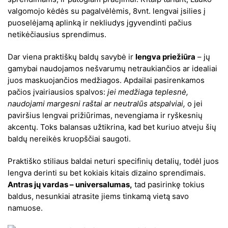
valgomojo kėdės su pagalvėlėmis, 8vnt. lengvai įsilies į
puoselėjamą aplinką ir nekliudys įgyvendinti pačius
netikėčiausius sprendimus.
Dar viena praktiškų baldų savybė ir
lengva priežiūra
– jų
gamybai naudojamos nešvarumų netraukiančios ar idealiai
juos maskuojančios medžiagos. Apdailai pasirenkamos
pačios įvairiausios spalvos:
jei medžiaga teplesnė,
naudojami margesni raštai ar neutralūs atspalviai,
o jei
paviršius lengvai prižiūrimas, nevengiama ir ryškesnių
akcentų. Toks balansas užtikrina, kad bet kuriuo atveju šių
baldų nereikės kruopščiai saugoti.
Praktiško stiliaus baldai neturi specifinių detalių, todėl juos
lengva derinti su bet kokiais kitais dizaino sprendimais.
Antras jų vardas – universalumas,
tad pasirinkę tokius
baldus, nesunkiai atrasite jiems tinkamą vietą savo
namuose.