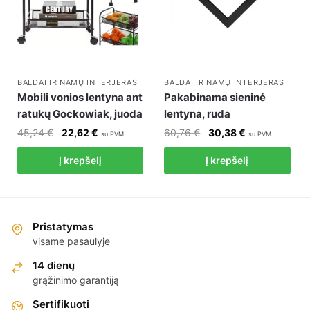
BALDAI IR NAMŲ INTERJERAS
BALDAI IR NAMŲ INTERJERAS
Mobili vonios lentyna ant
Pakabinama sieninė
ratukų Gockowiak, juoda
lentyna, ruda
Original
Current
Original
Current
45,24
€
22,62
€
60,76
€
30,38
€
su PVM
su PVM
price
price
price
price
Į krepšelį
Į krepšelį
was:
is:
was:
is:
45,24 €.
22,62 €.
60,76 €.
30,38 €.
Pristatymas
visame pasaulyje
14 dienų
grąžinimo garantiją
Sertifikuoti