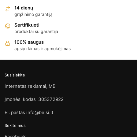
14 dienų
grąžinimo garantiją
Sertifikuoti
produktai su garantija
100% saugus
apsipirkimas ir apmokėjimas
Susisiekite
Internetas reklamai, MB
Įmonės kodas 305372922
El. paštas info@belsi.lt
Sekite mus
Facebook