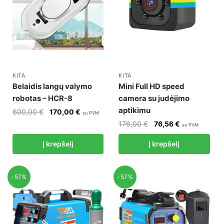
KITA
KITA
Belaidis langų valymo
Mini Full HD speed
robotas – HCR-8
camera su judėjimo
aptikimu
Original
Current
600,00
€
170,00
€
su PVM
price
price
Original
Current
176,00
€
76,56
€
su PVM
was:
is:
price
price
Į krepšelį
Į krepšelį
600,00 €.
170,00 €.
was:
is:
176,00 €.
76,56 €.
-57%
-57%