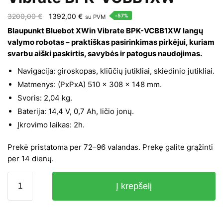
Original
Current
3200,00
€
1392,00
€
-57%
su PVM
price
price
Blaupunkt Bluebot XWin Vibrate BPK-VCBB1XW langų
was:
is:
valymo robotas – praktiškas pasirinkimas pirkėjui, kuriam
svarbu aiški paskirtis, savybės ir patogus naudojimas.
3200,00 €.
1392,00 €.
Navigacija: giroskopas, kliūčių jutikliai, skiedinio jutikliai.
Matmenys: (PxPxA) 510 × 308 × 148 mm.
Svoris: 2,04 kg.
Baterija: 14,4 V, 0,7 Ah, ličio jonų.
Įkrovimo laikas: 2h.
Prekė pristatoma per 72–96 valandas. Prekę galite grąžinti
per 14 dienų.
produkto
Į krepšelį
kiekis:
Langų
valymo