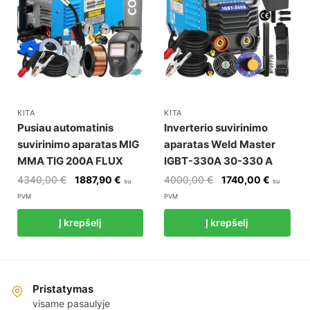
KITA
KITA
Pusiau automatinis
Inverterio suvirinimo
suvirinimo aparatas MIG
aparatas Weld Master
MMA TIG 200A FLUX
IGBT-330A 30-330 A
Original
Current
Original
Current
4340,00
€
1887,90
€
4000,00
€
1740,00
€
su
su
price
price
price
price
PVM
PVM
was:
is:
was:
is:
Į krepšelį
Į krepšelį
4340,00 €.
1887,90 €.
4000,00 €.
1740,00 
Pristatymas
visame pasaulyje