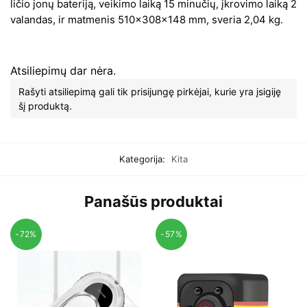
ličio jonų bateriją, veikimo laiką 15 minučių, įkrovimo laiką 2
valandas, ir matmenis 510x308x148 mm, sveria 2,04 kg.
Atsiliepimų dar nėra.
Rašyti atsiliepimą gali tik prisijungę pirkėjai, kurie yra įsigiję
šį produktą.
Kategorija:
Kita
Panašūs produktai
-72%
-57%