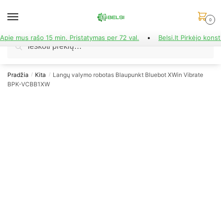
Skip
Skip
to
to
0
navigation
content
Apie mus rašo 15 min. Pristatymas per 72 val.
•
Belsi.lt Pirkėjo konst
Ieškoti:
Ieškoti
Pradžia
Kita
Langų valymo robotas Blaupunkt Bluebot XWin Vibrate
/
/
BPK-VCBB1XW