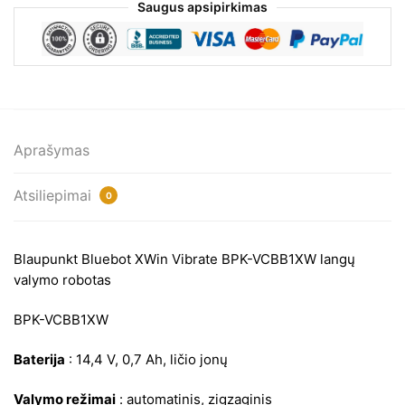
robotas
Saugus apsipirkimas
Blaupunkt
Bluebot
XWin
Vibrate
BPK-
VCBB1XW
Aprašymas
Atsiliepimai
0
Blaupunkt Bluebot XWin Vibrate BPK-VCBB1XW langų
valymo robotas
BPK-VCBB1XW
Baterija
: 14,4 V, 0,7 Ah, ličio jonų
Valymo režimai
: automatinis, zigzaginis