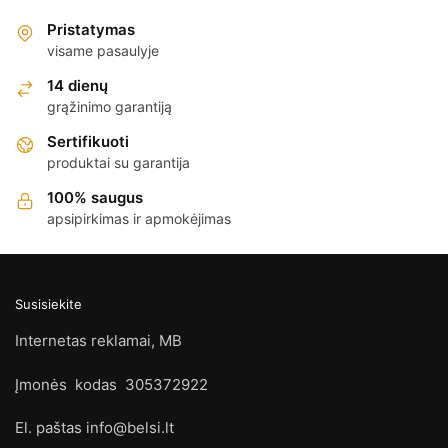
Pristatymas
visame pasaulyje
14 dienų
grąžinimo garantiją
Sertifikuoti
produktai su garantija
100% saugus
apsipirkimas ir apmokėjimas
Susisiekite
Internetas reklamai, MB
Įmonės kodas 305372922
El. paštas info@belsi.lt