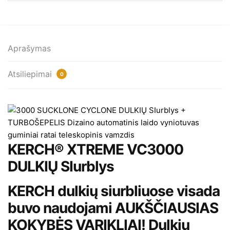
XTREME
VC3000
￼
Aprašymas
Atsiliepimai
0
KERCH® XTREME VC3000
DULKIŲ SIurblys
KERCH dulkių siurbliuose visada
buvo naudojami AUKŠČIAUSIAS
KOKYBĖS VARIKLIAI! Dulkių