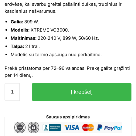
erdvėse, kai svarbu greitai pašalinti dulkes, trupinius ir
800,00 €.
348,00 €.
kasdienius nešvarumus.
Galia:
899 W.
Modelis:
XTREME VC3000.
Maitinimas:
220-240 V, 899 W, 50/60 Hz.
Talpa:
2 litrai.
Modelis su termo apsauga nuo perkaitimo.
Prekė pristatoma per 72–96 valandas. Prekę galite grąžinti
per 14 dienų.
produkto
Į krepšelį
kiekis:
Dulkių
siurblys
Kerch
Saugus apsipirkimas
Xtreme
VC3000,