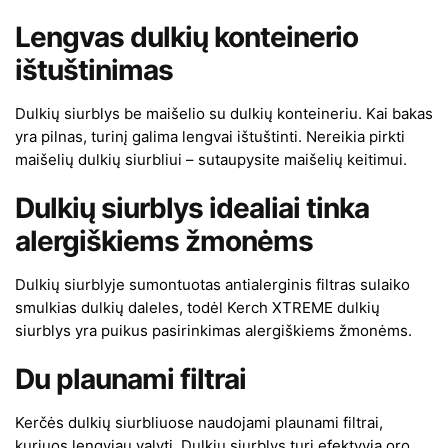
Lengvas dulkių konteinerio
ištuštinimas
Dulkių siurblys be maišelio su dulkių konteineriu. Kai bakas
yra pilnas, turinį galima lengvai ištuštinti. Nereikia pirkti
maišelių dulkių siurbliui – sutaupysite maišelių keitimui.
Dulkių siurblys idealiai tinka
alergiškiems žmonėms
Dulkių siurblyje sumontuotas antialerginis filtras sulaiko
smulkias dulkių daleles, todėl Kerch XTREME dulkių
siurblys yra puikus pasirinkimas alergiškiems žmonėms.
Du plaunami filtrai
Kerčės dulkių siurbliuose naudojami plaunami filtrai,
kuriuos lengviau valyti. Dulkių siurblys turi efektyvią oro