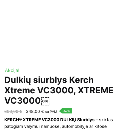
Akcija!
Dulkių siurblys Kerch
Xtreme VC3000, XTREME
VC3000￼
Original
Current
800,00
€
348,00
€
-57%
su PVM
price
price
KERCH® XTREME VC3000 DULKIŲ SIurblys
– skirtas
was:
is:
patogiam valymui namuose, automobilyje ar kitose