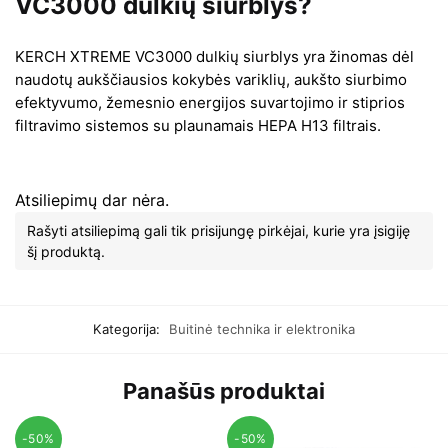
VC3000 dulkių siurblys?
KERCH XTREME VC3000 dulkių siurblys yra žinomas dėl
naudotų aukščiausios kokybės variklių, aukšto siurbimo
efektyvumo, žemesnio energijos suvartojimo ir stiprios
filtravimo sistemos su plaunamais HEPA H13 filtrais.
Atsiliepimų dar nėra.
Rašyti atsiliepimą gali tik prisijungę pirkėjai, kurie yra įsigiję
šį produktą.
Kategorija:
Buitinė technika ir elektronika
Panašūs produktai
-50%
-50%