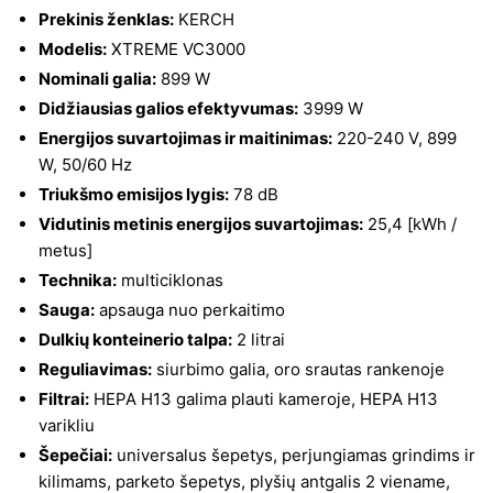
Prekinis ženklas:
KERCH
Modelis:
XTREME VC3000
Nominali galia:
899 W
Didžiausias galios efektyvumas:
3999 W
Energijos suvartojimas ir maitinimas:
220-240 V, 899
W, 50/60 Hz
Triukšmo emisijos lygis:
78 dB
Vidutinis metinis energijos suvartojimas:
25,4 [kWh /
metus]
Technika:
multiciklonas
Sauga:
apsauga nuo perkaitimo
Dulkių konteinerio talpa:
2 litrai
Reguliavimas:
siurbimo galia, oro srautas rankenoje
Filtrai:
HEPA H13 galima plauti kameroje, HEPA H13
varikliu
Šepečiai:
universalus šepetys, perjungiamas grindims ir
kilimams, parketo šepetys, plyšių antgalis 2 viename,