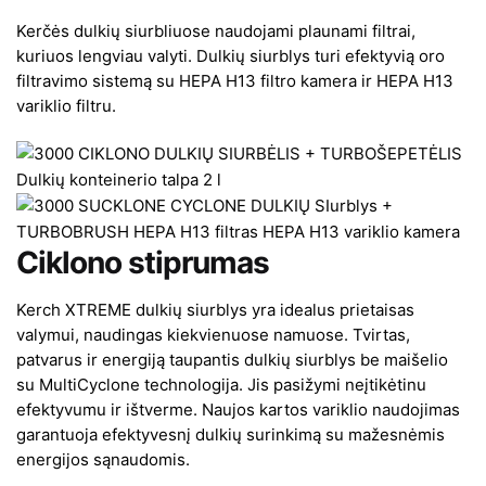
Kerčės dulkių siurbliuose naudojami plaunami filtrai,
kuriuos lengviau valyti. Dulkių siurblys turi efektyvią oro
filtravimo sistemą su HEPA H13 filtro kamera ir HEPA H13
variklio filtru.
Ciklono stiprumas
Kerch XTREME dulkių siurblys yra idealus prietaisas
valymui, naudingas kiekvienuose namuose. Tvirtas,
patvarus ir energiją taupantis dulkių siurblys be maišelio
su MultiCyclone technologija. Jis pasižymi neįtikėtinu
efektyvumu ir ištverme. Naujos kartos variklio naudojimas
garantuoja efektyvesnį dulkių surinkimą su mažesnėmis
energijos sąnaudomis.