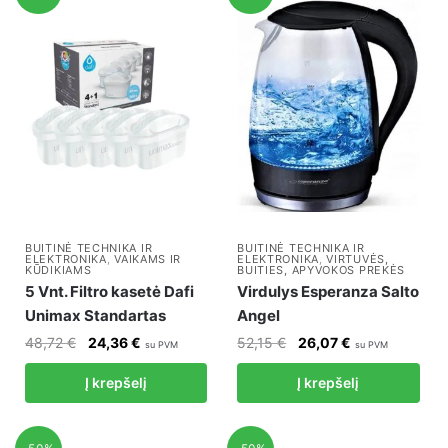
BUITINĖ TECHNIKA IR
BUITINĖ TECHNIKA IR
ELEKTRONIKA
,
VAIKAMS IR
ELEKTRONIKA
,
VIRTUVĖS,
KŪDIKIAMS
BUITIES, APYVOKOS PREKĖS
5 Vnt. Filtro kasetė Dafi
Virdulys Esperanza Salto
Unimax Standartas
Angel
Original
Current
Original
Current
48,72
€
24,36
€
52,15
€
26,07
€
su PVM
su PVM
price
price
price
price
Į krepšelį
Į krepšelį
was:
is:
was:
is:
48,72 €.
24,36 €.
52,15 €.
26,07 €.