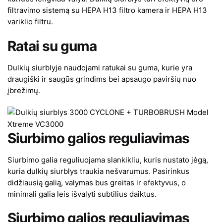
filtravimo sistemą su HEPA H13 filtro kamera ir HEPA H13
variklio filtru.
Ratai su guma
Dulkių siurblyje naudojami ratukai su guma, kurie yra
draugiški ir saugūs grindims bei apsaugo paviršių nuo
įbrėžimų.
Siurbimo galios reguliavimas
Siurbimo galia reguliuojama slankikliu, kuris nustato jėgą,
kuria dulkių siurblys traukia nešvarumus. Pasirinkus
didžiausią galią, valymas bus greitas ir efektyvus, o
minimali galia leis išvalyti subtilius daiktus.
Siurbimo galios reguliavimas