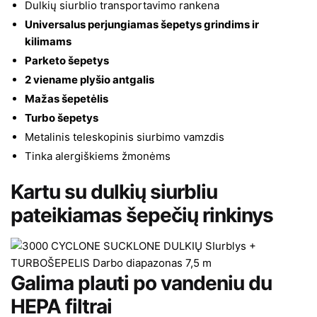
Dulkių siurblio transportavimo rankena
Universalus perjungiamas šepetys grindims ir
kilimams
Parketo šepetys
2 viename plyšio antgalis
Mažas šepetėlis
Turbo šepetys
Metalinis teleskopinis siurbimo vamzdis
Tinka alergiškiems žmonėms
Kartu su dulkių siurbliu
pateikiamas šepečių rinkinys
Galima plauti po vandeniu du
HEPA filtrai