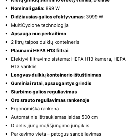
Nominali galia:
899 W
Didžiausias galios efektyvumas:
3999 W
MultiCyclone technologija
Apsauga nuo perkaitimo
2 litrų talpos dulkių konteineris
Plaunami HEPA H13 filtrai
Efektyvi filtravimo sistema: HEPA H13 kamera, HEPA
H13 variklis
Lengvas dulkių konteinerio ištuštinimas
Guminiai ratai, apsaugantys grindis
Siurbimo galios reguliavimas
Oro srauto reguliavimas rankenoje
Ergonomiška rankena
Automatinis ištraukiamas laidas 500 cm
Didelis įjungimo/išjungimo jungiklis
Parkavimo vieta – patogus sandėliavimas