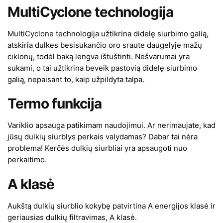
MultiCyclone technologija
MultiCyclone technologija užtikrina didelę siurbimo galią,
atskiria dulkes besisukančio oro sraute daugelyje mažų
ciklonų, todėl baką lengva ištuštinti. Nešvarumai yra
sukami, o tai užtikrina beveik pastovią didelę siurbimo
galią, nepaisant to, kaip užpildyta talpa.
Termo funkcija
Variklio apsauga patikimam naudojimui. Ar nerimaujate, kad
jūsų dulkių siurblys perkais valydamas? Dabar tai nėra
problema! Kerčės dulkių siurbliai yra apsaugoti nuo
perkaitimo.
A klasė
Aukštą dulkių siurblio kokybę patvirtina A energijos klasė ir
geriausias dulkių filtravimas, A klasė.