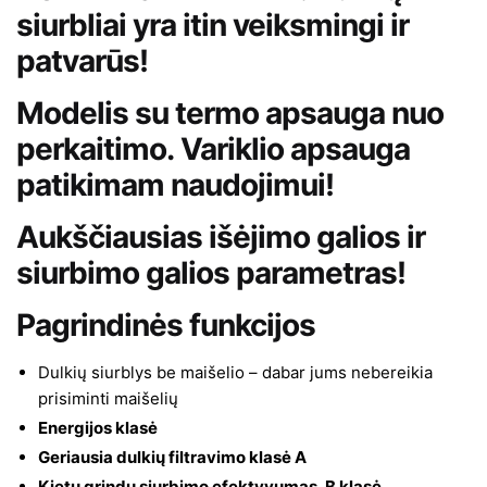
siurbliai yra itin veiksmingi ir
patvarūs!
Modelis su termo apsauga nuo
perkaitimo. Variklio apsauga
patikimam naudojimui!
Aukščiausias išėjimo galios ir
siurbimo galios parametras!
Pagrindinės funkcijos
Dulkių siurblys be maišelio – dabar jums nebereikia
prisiminti maišelių
Energijos klasė
Geriausia dulkių filtravimo klasė A
Kietų grindų siurbimo efektyvumas, B klasė