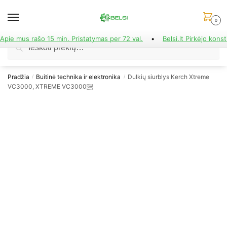
Skip
Skip
to
to
0
navigation
content
Apie mus rašo 15 min. Pristatymas per 72 val.
•
Belsi.lt Pirkėjo konst
Ieškoti:
Ieškoti
Pradžia
Buitinė technika ir elektronika
Dulkių siurblys Kerch Xtreme
/
/
VC3000, XTREME VC3000￼