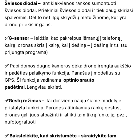
Šviesos diodai –
ant kiekvienos rankos sumontuoti
šviesos diodai. Priekiniai šviesos diodai ir tiek daug skiriasi
spalvomis. Dėl to net ilgų skrydžių metu žinome, kur yra
drono priekis ir galas.
✅G-sensor
– leidžia, kad pakreipus išmanųjį telefoną į
kairę, dronas skris į kairę, kai į dešinę – į dešinę ir t.t. (su
prijungta programa)
✅
Papildomos dugno kameros dėka drone įrengta aukščio
ir padėties palaikymo funkcija. Panašus į modelius su
GPS. Ši funkcija vadinama
optinio srauto
padėtimi.
Lengviau skristi.
✅Gestų režimas –
tai dar viena nauja šiame modelyje
pristatyta funkcija. Parodęs atitinkamus rankų gestus,
dronas gali juos atpažinti ir atlikti tam tikrą funkciją, pvz.,
nufotografuoti
✅ Bakstelėkite, kad skristumėte – skraidykite tam