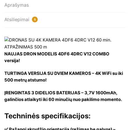
Aprašymas
Combo
Atsiliepimai
5
NAUJAS DRON MODELIS 4DF6 4DRC V12 COMBO
versija!
TURTINGA VERSIJA SU DVIEM KAMEROS – 4K WiFi su iki
500 metrų atstumo!
ĮRENGINTAS 3 DIDELIOS BATERIJAS – 3,7V 1600mAh,
galinčios atlaikyti iki 60 minučių nuo pakilimo momento.
Techninės specifikacijos:
✅ Pažangi skrydžio orientacija (režimas be galvos) –