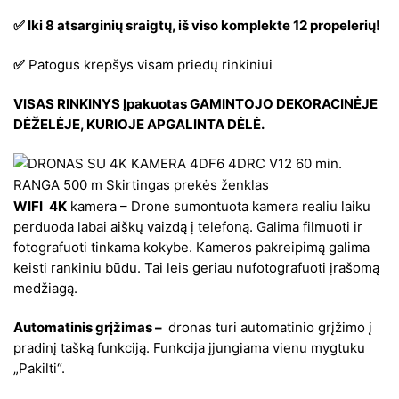
✅ Iki 8 atsarginių sraigtų, iš viso komplekte 12 propelerių!
✅
Patogus krepšys visam priedų rinkiniui
VISAS RINKINYS Įpakuotas GAMINTOJO DEKORACINĖJE
DĖŽELĖJE, KURIOJE APGALINTA DĖLĖ.
WIFI
4K
kamera – Drone sumontuota kamera realiu laiku
perduoda labai aiškų vaizdą į telefoną. Galima filmuoti ir
fotografuoti tinkama kokybe. Kameros pakreipimą galima
keisti rankiniu būdu. Tai leis geriau nufotografuoti įrašomą
medžiagą.
Automatinis grįžimas –
dronas turi automatinio grįžimo į
pradinį tašką funkciją. Funkcija įjungiama vienu mygtuku
„Pakilti“.