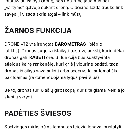
intuityviau valdyti droną, nes neturime jaudintis dėl
„vartymo“ galvoje sukant droną. O dešinę lazdą traukę link
savęs, ji visada skris atgal – link mūsų.
ŽARNOS FUNKCIJA
DRONE V12 yra įrengtas
BAROMETRAS
(slėgio
jutiklis). Dronas sugeba išlaikyti pastovų aukštį, kurio dėka
dronas gali
KABĖTI
ore. Ši funkcija bus suaktyvinta
atleidus kairę rankenėlę, kuri grįš į vidurinę padėtį, tada
dronas išlaikys savo aukštį arba padarys tai automatiškai
pakildamas (rekomenduojama lygus paviršius)
Be to, dronas turi 6 ašių giroskopą, kuris teigiamai veikia jo
stabilų skrydį.
PADĖTIES ŠVIESOS
Spalvingos mirksinčios lemputės leidžia lengvai nustatyti