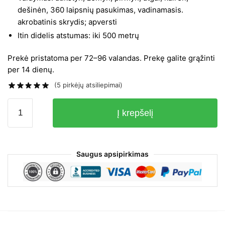
dešinėn, 360 laipsnių pasukimas, vadinamasis.
akrobatinis skrydis; apversti
Itin didelis atstumas: iki 500 metrų
Prekė pristatoma per 72–96 valandas. Prekę galite grąžinti
per 14 dienų.
(
5
pirkėjų atsiliepimai)
produkto
Į krepšelį
kiekis:
Naujas
FPV
dronas
Saugus apsipirkimas
su
4K
kamera
(rezoliucija)
modelis
V12