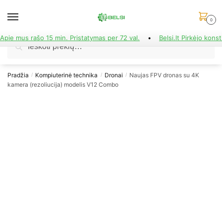
Skip
Skip
to
to
0
navigation
content
Apie mus rašo 15 min. Pristatymas per 72 val.
•
Belsi.lt Pirkėjo konst
Ieškoti:
Ieškoti
Pradžia
Kompiuterinė technika
Dronai
Naujas FPV dronas su 4K
/
/
/
kamera (rezoliucija) modelis V12 Combo