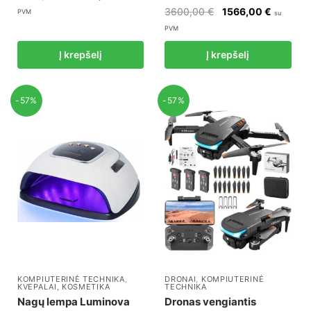
price
price
Original
Current
3600,00
€
1566,00
€
PVM
su
was:
is:
price
price
PVM
2400,00 €.
1044,00 €.
was:
is:
Į krepšelį
Į krepšelį
3600,00 €.
1566,00
-57%
-57%
KOMPIUTERINĖ TECHNIKA
,
DRONAI
,
KOMPIUTERINĖ
KVEPALAI, KOSMETIKA
TECHNIKA
Nagų lempa Luminova
Dronas vengiantis