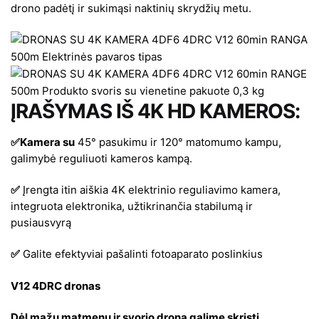
drono padėtį ir sukimąsi naktinių skrydžių metu.
ĮRAŠYMAS IŠ 4K HD KAMEROS:
✅Kamera su
45° pasukimu ir 120° matomumo kampu,
galimybė reguliuoti kameros kampą.
✅
Įrengta itin aiškia 4K elektrinio reguliavimo kamera,
integruota elektronika, užtikrinančia stabilumą ir
pusiausvyrą
✅
Galite efektyviai pašalinti fotoaparato poslinkius
V12 4DRC dronas
Dėl mažų matmenų ir svorio droną galime skristi