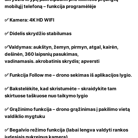
mobilųjį telefoną – funkcija programėlėje
✅ Kamera: 4K HD WIFI
✅ Didelis skrydžio stabilumas
✅Valdymas: aukštyn, žemyn, pirmyn, atgal, kairėn,
dešinėn, 360 laipsnių pasukimas,
vadinamasis. akrobatinis skrydis; apversti
✅ Funkcija Follow me – drono sekimas iš aplikacijos lygio.
✅ Bakstelėkite, kad skristumėte – skraidykite tam
skirtuose taškuose nuo taikymo lygio
✅ Grąžinimo funkcija – drono grąžinimas į pakilimo vietą
valdiklio mygtuku
✅ Begalvio režimo funkcija (labai lengva valdyti rankos
judesiais nukreipus kamerą).