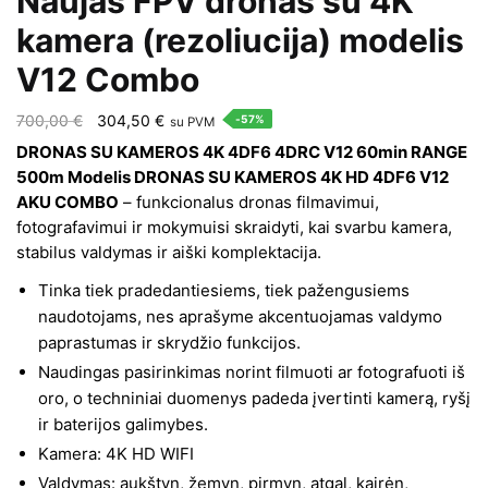
Naujas FPV dronas su 4K
kamera (rezoliucija) modelis
V12 Combo
Original
Current
700,00
€
304,50
€
-57%
su PVM
price
price
DRONAS SU KAMEROS 4K 4DF6 4DRC V12 60min RANGE
was:
is:
500m Modelis DRONAS SU KAMEROS 4K HD 4DF6 V12
AKU COMBO
– funkcionalus dronas filmavimui,
700,00 €.
304,50 €.
fotografavimui ir mokymuisi skraidyti, kai svarbu kamera,
stabilus valdymas ir aiški komplektacija.
Tinka tiek pradedantiesiems, tiek pažengusiems
naudotojams, nes aprašyme akcentuojamas valdymo
paprastumas ir skrydžio funkcijos.
Naudingas pasirinkimas norint filmuoti ar fotografuoti iš
oro, o techniniai duomenys padeda įvertinti kamerą, ryšį
ir baterijos galimybes.
Kamera: 4K HD WIFI
Valdymas: aukštyn, žemyn, pirmyn, atgal, kairėn,