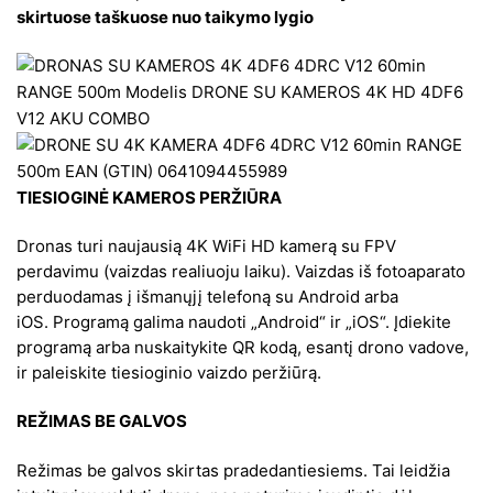
skirtuose taškuose nuo taikymo lygio
TIESIOGINĖ KAMEROS PERŽIŪRA
Dronas turi naujausią 4K WiFi HD kamerą su FPV
perdavimu (vaizdas realiuoju laiku). Vaizdas iš fotoaparato
perduodamas į išmanųjį telefoną su Android arba
iOS. Programą galima naudoti „Android“ ir „iOS“. Įdiekite
programą arba nuskaitykite QR kodą, esantį drono vadove,
ir paleiskite tiesioginio vaizdo peržiūrą.
REŽIMAS BE GALVOS
Režimas be galvos skirtas pradedantiesiems. Tai leidžia