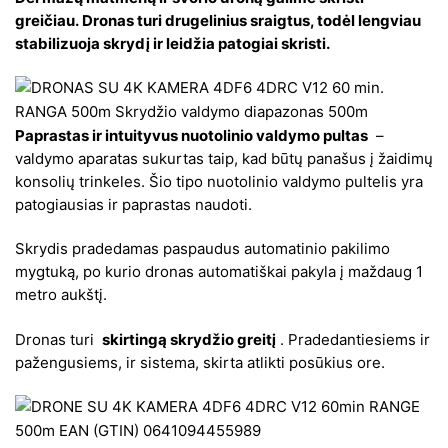
greičiau. Dronas turi drugelinius sraigtus, todėl lengviau
stabilizuoja skrydį ir leidžia patogiai skristi.
Paprastas ir intuityvus nuotolinio valdymo pultas
–
valdymo aparatas sukurtas taip, kad būtų panašus į žaidimų
konsolių trinkeles. Šio tipo nuotolinio valdymo pultelis yra
patogiausias ir paprastas naudoti.
Skrydis pradedamas paspaudus automatinio pakilimo
mygtuką, po kurio dronas automatiškai pakyla į maždaug 1
metro aukštį.
Dronas turi
skirtingą skrydžio greitį
. Pradedantiesiems ir
pažengusiems, ir sistema, skirta atlikti posūkius ore.