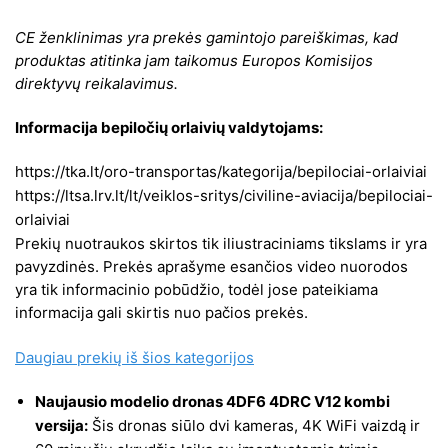
CE ženklinimas yra prekės gamintojo pareiškimas, kad
produktas atitinka jam taikomus Europos Komisijos
direktyvų reikalavimus.
Informacija bepiločių orlaivių valdytojams:
https://tka.lt/oro-transportas/kategorija/bepilociai-orlaiviai
https://ltsa.lrv.lt/lt/veiklos-sritys/civiline-aviacija/bepilociai-
orlaiviai
Prekių nuotraukos skirtos tik iliustraciniams tikslams ir yra
pavyzdinės. Prekės aprašyme esančios video nuorodos
yra tik informacinio pobūdžio, todėl jose pateikiama
informacija gali skirtis nuo pačios prekės.
Daugiau prekių iš šios kategorijos
Naujausio modelio dronas 4DF6 4DRC V12 kombi
versija:
Šis dronas siūlo dvi kameras, 4K WiFi vaizdą ir