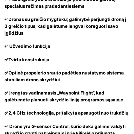
specialus režimas pradedantiesiems
✅Dronas su greičio mygtuku; galimybė perjungti droną į
3 greičio tipus, kad galėtume lengvai koreguoti savo
įgūdžius
✅ Užvedimo funkcija
✅Tvirta konstrukcija
✅Optinė propelerio srauto padėties nustatymo sistema
stabiliam drono skrydžiui
✅ Įrengtas vadinamasis „Waypoint Flight“, kad
galėtumėte planuoti skrydžio liniją programos sąsajoje
✅2,4 GHz technologija, pritaikyta apsaugoti nuo trukdžių.
✅ Drone yra G-sensor Control, kurio dėka galime valdyti
skrydžio kryptį pakreipdami prie kilimėlio prijungtą