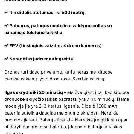
✅ Itin didelis atstumas: iki 500 metrų.
✅ Patvarus, patogus nuotolinio valdymo pultas su
išmaniojo telefono laikikliu.
✅ FPV (tiesioginis vaizdas iš drono kameros)
✅ Neregėtas judrumas ir greitis.
Dronas turi daug privalumų, kurių nerasime kituose
panašaus kainų lygio dronuose. Svarbiausi iš jų:
Ilgas skrydis iki 20 minučių –
atsižvelgiant į tai, kad kituose
dronuose skrydžio laikas paprastai yra 7-10 minučių, šiame
modelyje jis yra 2-3 kartus ilgesnis. Didelė 1600 mAh
baterija suteikia daugiau malonumo skraidyti. Nereikia
nuolatos įkrauti. Baterija įtraukta. Nereikia jungti kištukų ar
atidaryti dangtelio su baterija. Įdedame bateriją ir viskas
paruošta.