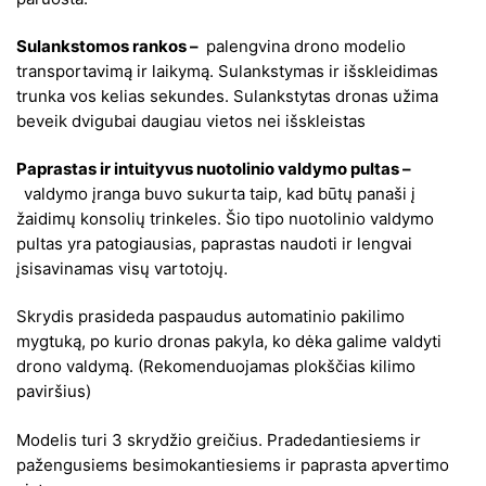
Sulankstomos rankos –
palengvina drono modelio
transportavimą ir laikymą. Sulankstymas ir išskleidimas
trunka vos kelias sekundes. Sulankstytas dronas užima
beveik dvigubai daugiau vietos nei išskleistas
Paprastas ir intuityvus nuotolinio valdymo pultas –
valdymo įranga buvo sukurta taip, kad būtų panaši į
žaidimų konsolių trinkeles. Šio tipo nuotolinio valdymo
pultas yra patogiausias, paprastas naudoti ir lengvai
įsisavinamas visų vartotojų.
Skrydis prasideda paspaudus automatinio pakilimo
mygtuką, po kurio dronas pakyla, ko dėka galime valdyti
drono valdymą. (Rekomenduojamas plokščias kilimo
paviršius)
Modelis turi 3 skrydžio greičius. Pradedantiesiems ir
pažengusiems besimokantiesiems ir paprasta apvertimo