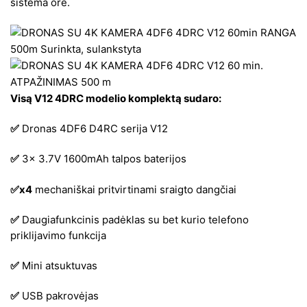
sistema ore.
Visą V12 4DRC modelio komplektą sudaro:
✅
Dronas 4DF6 D4RC serija V12
✅
3x 3.7V 1600mAh talpos baterijos
✅x4
mechaniškai pritvirtinami sraigto dangčiai
✅
Daugiafunkcinis padėklas su bet kurio telefono
priklijavimo funkcija
✅
Mini atsuktuvas
✅
USB pakrovėjas