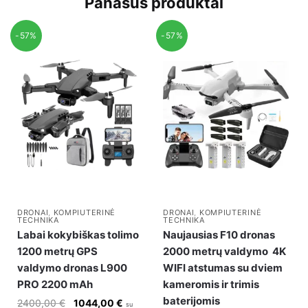
Panašūs produktai
-57%
-57%
DRONAI
,
KOMPIUTERINĖ
DRONAI
,
KOMPIUTERINĖ
TECHNIKA
TECHNIKA
Labai kokybiškas tolimo
Naujausias F10 dronas
1200 metrų GPS
2000 metrų valdymo 4K
valdymo dronas L900
WIFI atstumas su dviem
PRO 2200 mAh
kameromis ir trimis
baterijomis
Original
Current
2400,00
€
1044,00
€
su