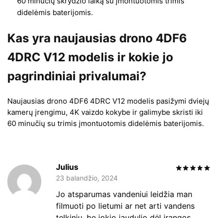
60 minučių skrydžio laiką su įmontuotomis trimis
didelėmis baterijomis.
Kas yra naujausias drono 4DF6
4DRC V12 modelis ir kokie jo
pagrindiniai privalumai?
Naujausias drono 4DF6 4DRC V12 modelis pasižymi dviejų
kamerų įrengimu, 4K vaizdo kokybe ir galimybe skristi iki
60 minučių su trimis įmontuotomis didelėmis baterijomis.
Julius
23 balandžio, 2024
Jo atsparumas vandeniui leidžia man
filmuoti po lietumi ar net arti vandens
telkinių, be jokio jaudulio dėl įrangos