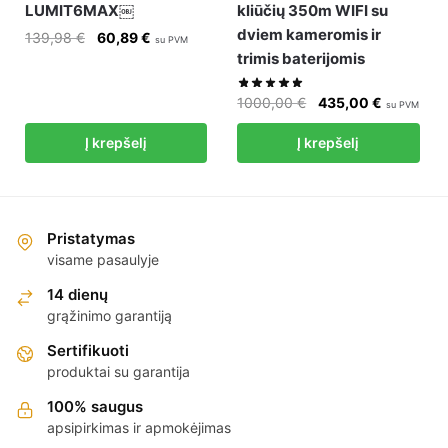
LUMIT6MAX￼
kliūčių 350m WIFI su
dviem kameromis ir
Original
Current
139,98
€
60,89
€
su PVM
trimis baterijomis
price
price
was:
is:
Original
Current
1000,00
€
435,00
€
139,98 €.
60,89 €.
su PVM
price
price
Į krepšelį
Į krepšelį
was:
is:
1000,00 €.
435,00 €.
Pristatymas
visame pasaulyje
14 dienų
grąžinimo garantiją
Sertifikuoti
produktai su garantija
100% saugus
apsipirkimas ir apmokėjimas