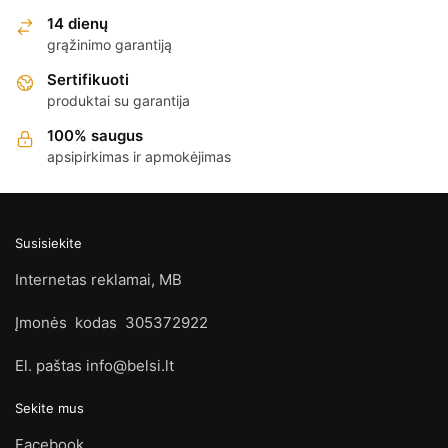
14 dienų
grąžinimo garantiją
Sertifikuoti
produktai su garantija
100% saugus
apsipirkimas ir apmokėjimas
Susisiekite
Internetas reklamai, MB
Įmonės kodas 305372922
El. paštas info@belsi.lt
Sekite mus
Facebook