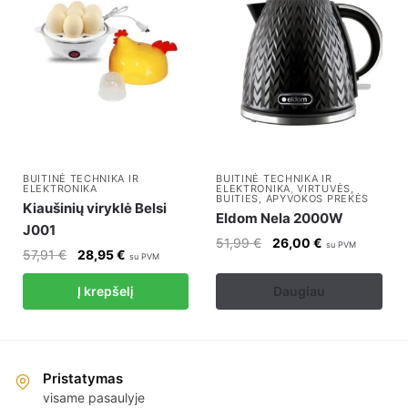
BUITINĖ TECHNIKA IR
BUITINĖ TECHNIKA IR
ELEKTRONIKA
ELEKTRONIKA
,
VIRTUVĖS,
BUITIES, APYVOKOS PREKĖS
Kiaušinių viryklė Belsi
Eldom Nela 2000W
J001
Original
Current
51,99
€
26,00
€
su PVM
Original
Current
57,91
€
28,95
€
su PVM
price
price
price
price
was:
is:
Į krepšelį
Daugiau
was:
is:
51,99 €.
26,00 €.
57,91 €.
28,95 €.
Pristatymas
visame pasaulyje