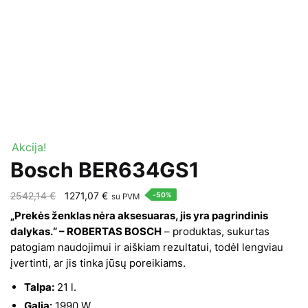
Akcija!
Bosch BER634GS1
Original
Current
2542,14
€
1271,07
€
-50%
su PVM
price
price
„Prekės ženklas nėra aksesuaras, jis yra pagrindinis
was:
is:
dalykas.“ – ROBERTAS BOSCH
– produktas, sukurtas
patogiam naudojimui ir aiškiam rezultatui, todėl lengviau
2542,14 €.
1271,07 €.
įvertinti, ar jis tinka jūsų poreikiams.
Talpa:
21 l.
Galia:
1990 W.