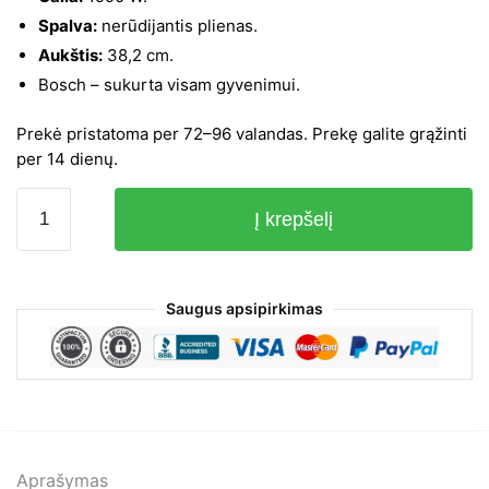
Spalva:
nerūdijantis plienas.
Aukštis:
38,2 cm.
Bosch – sukurta visam gyvenimui.
Prekė pristatoma per 72–96 valandas. Prekę galite grąžinti
per 14 dienų.
produkto
Į krepšelį
kiekis:
Bosch
BER634GS1
Saugus apsipirkimas
Aprašymas