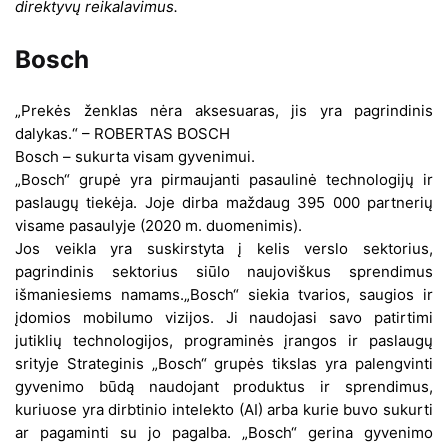
direktyvų reikalavimus.
Bosch
„Prekės ženklas nėra aksesuaras, jis yra pagrindinis
dalykas.“ – ROBERTAS BOSCH
Bosch – sukurta visam gyvenimui.
„Bosch“ grupė yra pirmaujanti pasaulinė technologijų ir
paslaugų tiekėja. Joje dirba maždaug 395 000 partnerių
visame pasaulyje (2020 m. duomenimis).
Jos veikla yra suskirstyta į kelis verslo sektorius,
pagrindinis sektorius siūlo naujoviškus sprendimus
išmaniesiems namams.„Bosch“ siekia tvarios, saugios ir
įdomios mobilumo vizijos. Ji naudojasi savo patirtimi
jutiklių technologijos, programinės įrangos ir paslaugų
srityje Strateginis „Bosch“ grupės tikslas yra palengvinti
gyvenimo būdą naudojant produktus ir sprendimus,
kuriuose yra dirbtinio intelekto (AI) arba kurie buvo sukurti
ar pagaminti su jo pagalba. „Bosch“ gerina gyvenimo