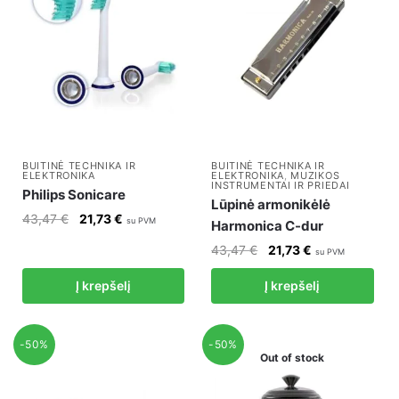
BUITINĖ TECHNIKA IR
BUITINĖ TECHNIKA IR
ELEKTRONIKA
ELEKTRONIKA
,
MUZIKOS
INSTRUMENTAI IR PRIEDAI
Philips Sonicare
Lūpinė armonikėlė
Original
Current
43,47
€
21,73
€
su PVM
Harmonica C-dur
price
price
Original
Current
43,47
€
21,73
€
su PVM
was:
is:
price
price
43,47 €.
21,73 €.
Į krepšelį
Į krepšelį
was:
is:
43,47 €.
21,73 €.
-50%
-50%
Out of stock