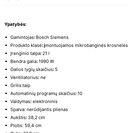
Ypatybės:
Gamintojas
:
Bosch Siemens
Produkto klasė
: į
montuojamos mikrobanginės krosnelės
Įrenginio talpa
:
21 l
Bendra galia
:
1990 W
Galios lygių skaičius
:
5
Ventiliatorius
:
ne
Grilis:taip
Automatinių programų skaičius
:
10
Valdymas
:
elektroninis
Spalva: nerūdijantis plienas
Aukštis
:
38,2 cm
Plotis: 59,4 cm