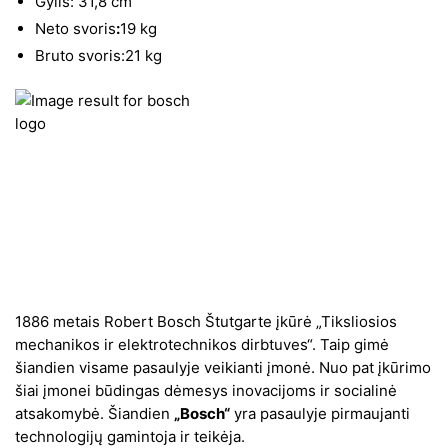
Gylis: 31,8 cm
Neto svoris
:
19 kg
Bruto svoris:21 kg
1886 metais Robert Bosch Štutgarte įkūrė „Tiksliosios
mechanikos ir elektrotechnikos dirbtuves“. Taip gimė
šiandien visame pasaulyje veikianti įmonė. Nuo pat įkūrimo
šiai įmonei būdingas dėmesys inovacijoms ir socialinė
atsakomybė. Šiandien
„Bosch“
yra pasaulyje pirmaujanti
technologijų gamintoja ir teikėja.