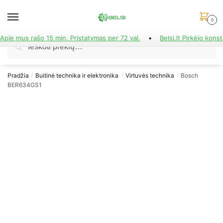
Skip
Skip
to
to
0
navigation
content
Apie mus rašo 15 min. Pristatymas per 72 val.
•
Belsi.lt Pirkėjo konst
Ieškoti:
Ieškoti
Pradžia
Buitinė technika ir elektronika
Virtuvės technika
Bosch
/
/
/
BER634GS1