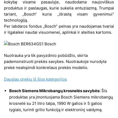
kokybę visame pasaulyje, naudodama naujoviškus
produktus ir paslaugas, kurie sukelia entuziazmą. Trumpai
tariant, „Bosch“ kuria „išrastą visam gyvenimui“
technologiją.
Per labdaros fondus „Bosch“ pelnas yra naudojamas tvariai
ir ilgalaikei naudai visuomenei, aplinkai ir ateities kartoms.
Nuotrauka yra tik pavyzdinio pobūdžio, skirta
pademonstruoti prekės savybes. Nuotraukoje nurodyta
prekė neatspindi konkretaus prekės modelio.
Daugiau prekių iš šios kategorijos
Bosch Siemens Mikrobangų krosnelės savybės:
Šis
produktas yra įmontuojama Bosch Siemens mikrobangų
krosnelė su 21 litro talpa, 1990 W galios ir 5 galios
lygiais, turinti grilio funkciją ir elektroninį valdymą.