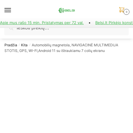
Skip
Skip
to
to
0
navigation
content
Apie mus rašo 15 min. Pristatymas per 72 val.
•
Belsi.lt Pirkėjo konst
Ieškoti:
Ieškoti
Pradžia
Kita
Automobilių magnetola, NAVIGACINĖ MULTIMEDIJA
/
/
STOTIS, GPS, WI-FI,Android 11 su ištraukiamu 7 colių ekranu