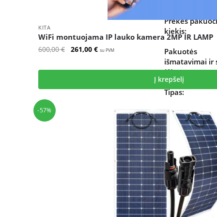
Prekės pakuoč
KITA
kiekis:
WiFi montuojama IP lauko kamera 2MP IR LAMP
Original
Current
600,00
€
261,00
€
Pakuotės
su PVM
price
price
išmatavimai ir 
was:
is:
(1):
Į krepšelį
600,00 €.
261,00 €.
Tipas:
-57%
Rūšis:
CD-R / CD-RW 
skaitymas:
Nuimamas val
skydelis:
Nuotolinis
valdymas: