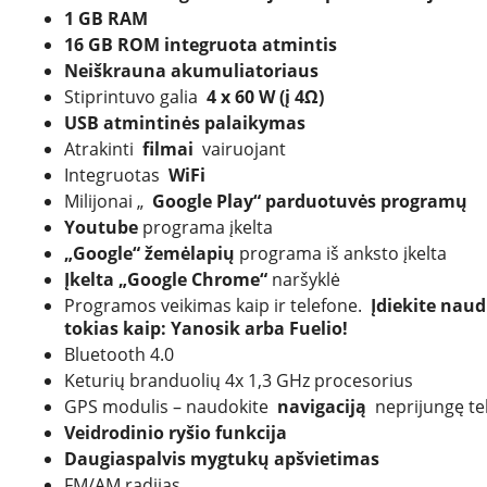
1 GB RAM
16 GB ROM integruota atmintis
Neiškrauna akumuliatoriaus
Stiprintuvo galia
4 x 60 W (į 4Ω)
USB atmintinės palaikymas
Atrakinti
filmai
vairuojant
Integruotas
WiFi
Milijonai „
Google Play“ parduotuvės programų
Youtube
programa įkelta
„Google“ žemėlapių
programa iš anksto įkelta
Įkelta „Google Chrome“
naršyklė
Programos veikimas kaip ir telefone.
Įdiekite nau
tokias kaip: Yanosik arba Fuelio!
Bluetooth 4.0
Keturių branduolių 4x 1,3 GHz procesorius
GPS modulis – naudokite
navigaciją
neprijungę te
Veidrodinio ryšio funkcija
Daugiaspalvis mygtukų apšvietimas
FM/AM radijas