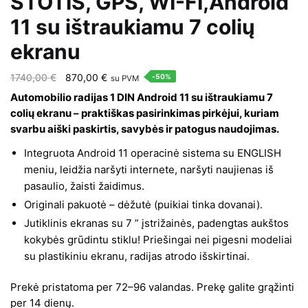
STOTIS, GPS, WI-FI,Android
11 su ištraukiamu 7 colių
ekranu
Original
Current
1740,00
€
870,00
€
-50%
su PVM
price
price
Automobilio radijas 1 DIN Android 11 su ištraukiamu 7
was:
is:
colių ekranu – praktiškas pasirinkimas pirkėjui, kuriam
svarbu aiški paskirtis, savybės ir patogus naudojimas.
1740,00 €.
870,00 €.
Integruota Android 11 operacinė sistema su ENGLISH
meniu, leidžia naršyti internete, naršyti naujienas iš
pasaulio, žaisti žaidimus.
Originali pakuotė – dėžutė (puikiai tinka dovanai).
Jutiklinis ekranas su 7 ” įstrižainės, padengtas aukštos
kokybės grūdintu stiklu! Priešingai nei pigesni modeliai
su plastikiniu ekranu, radijas atrodo išskirtinai.
Prekė pristatoma per 72–96 valandas. Prekę galite grąžinti
per 14 dienų.