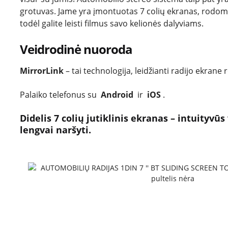
grotuvas.
Jame yra įmontuotas 7 colių ekranas, rodomi 
todėl galite leisti filmus savo kelionės dalyviams.
Veidrodinė nuoroda
MirrorLink
– tai technologija, leidžianti radijo ekrane 
Palaiko telefonus su
Android
ir
iOS
.
Didelis 7 colių jutiklinis ekranas – intuityvūs 
lengvai naršyti.