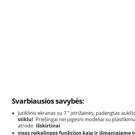
Svarbiausios savybės:
Jutiklinis ekranas su 7 ” įstrižainės, padengtas auk
stiklu!
Priešingai nei pigesni modeliai su plastikini
atrodo
išskirtinai
visos reikalingos funkcijos kaip ir išmaniajame 