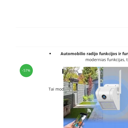
<img class="msub_
Automobilio radijo funkcijos ir f
modernias funkcijas, t
Kas yra automobilio 
-57%
Tai modernus automobilio multimedijos įr
veikia su Android 11 operaci
Prekės ID:
Kategorija: