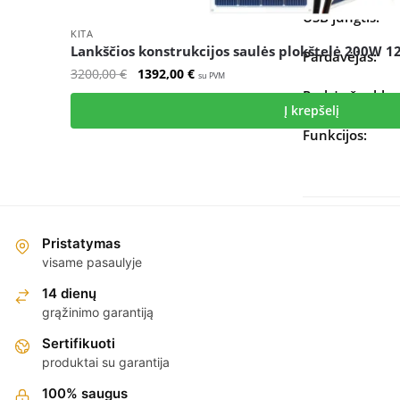
USB jungtis:
KITA
Lankščios konstrukcijos saulės plokštelė 200W 1
Pardavėjas:
Original
Current
3200,00
€
1392,00
€
su PVM
price
price
Prekės ženklas
Į krepšelį
was:
is:
3200,00 €.
1392,00 €.
Funkcijos:
Visos šio ženkl
prekės:
Pristatymas
visame pasaulyje
14 dienų
grąžinimo garantiją
Rašyti a
Sertifikuoti
produktai su garantija
100% saugus