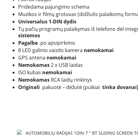
Pridedama pajungimo schema
Muzikos ir filmų grotuvas (didžiulis palaikomų format
Universalus 1-DIN dydis
Tų pačių programų palaikymas iš telefono dėl inte
sistemos
Pagalba
po apsipirkimo
8 LED galinio vaizdo kamera
nemokamai
GPS antena
nemokamai
Nemokamas
2 x USB laidas
ISO kubas
nemokamai
Nemokamas
RCA laidų rinkinys
Originali
pakuotė – dėžutė (puikiai
tinka dovanai