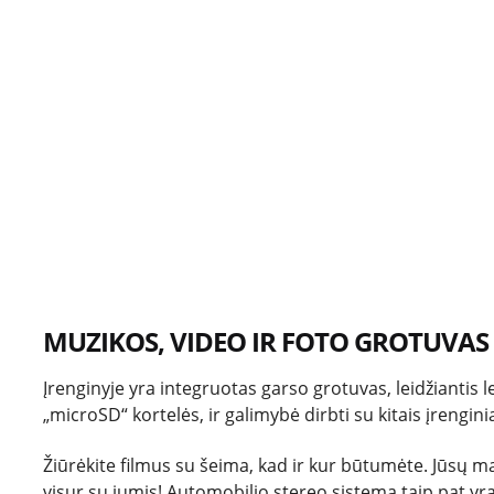
MUZIKOS, VIDEO IR FOTO GROTUVAS
Įrenginyje yra integruotas garso grotuvas, leidžiantis lei
„microSD“ kortelės, ir galimybė dirbti su kitais įrengini
Žiūrėkite filmus su šeima, kad ir kur būtumėte.
Jūsų ma
visur su jumis!
Automobilio stereo sistema taip pat yra