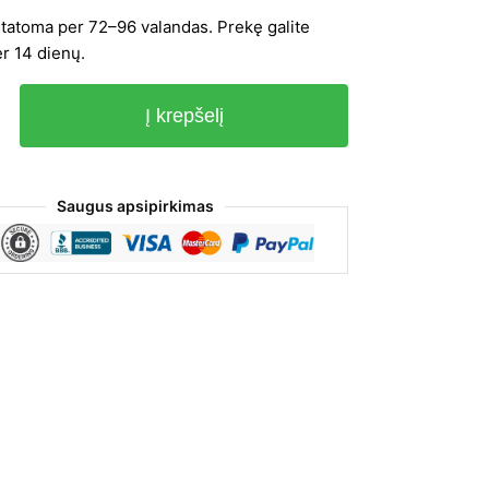
statoma per 72–96 valandas. Prekę galite
er 14 dienų.
Į krepšelį
Saugus apsipirkimas