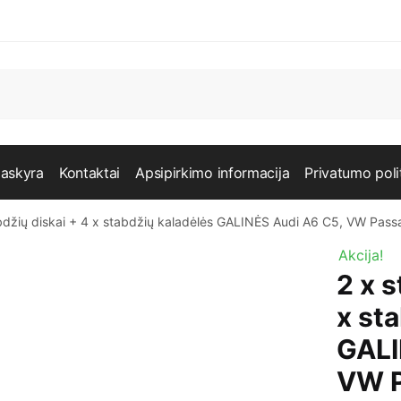
askyra
Kontaktai
Apsipirkimo informacija
Privatumo poli
bdžių diskai + 4 x stabdžių kaladėlės GALINĖS Audi A6 C5, VW Pass
Akcija!
2 x s
x st
GALI
VW P