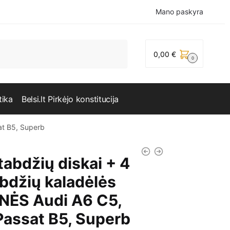
Mano paskyra
0,00
€
0
tika
Belsi.lt Pirkėjo konstitucija
at B5, Superb
tabdžių diskai + 4
abdžių kaladėlės
NĖS Audi A6 C5,
assat B5, Superb