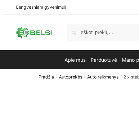
Skip
Skip
Lengvesniam gyvenimui!
to
to
navigation
content
Ieškoti:
Ieškoti
Apie mus
Parduotuvė
Mano p
Pradžia
Autoprekės
Auto reikmenys
2 x sta
/
/
/