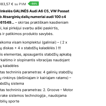
Original
Current
183,57
€
su PVM
-50%
price
price
trinkelės GALINĖS Audi A6 C5, VW Passat
b Atsarginių dalių numeriai audi 100 c4
was:
is:
561549…
– skirtas praktiškam kasdieniam
367,14 €.
183,57 €.
, kai pirkėjui svarbu aiški paskirtis,
 ir patikimos produkto savybės.
aikoma visam komplektui (galiniai) – ( 2 x
ų diskas + 4 x stabdžių kaladėlės ) !!!
is elementas, apsaugantis stabdžių apkabą
kaitimo ir slopinantis vibracijas naudojant
ų kaladėles
as techninis parametras: 4 galinių stabdžių
ių rinkinys (dešiniajam ir kairiajam ratams) –
abdžių sistema
as techninis parametras: 2. Groove – Motor
rake sistemos technologija , naudojama
bilių sporte