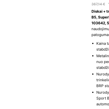
367,14
€
Diskai + 
B5, Super
103642, 
naudojimui
patogumas
Kaina t
stabdži
Metalin
nuo per
stabdži
Nurodyt
trinkel
BRP st
Nurodyt
Sport B
automo