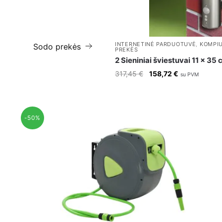
INTERNETINĖ PARDUOTUVĖ
,
KOMPIU
Sodo prekės
PREKĖS
2 Sieniniai šviestuvai 11 x 35 
Original
Current
317,45
€
158,72
€
su PVM
price
price
was:
is:
317,45 €.
158,72 €.
-50%