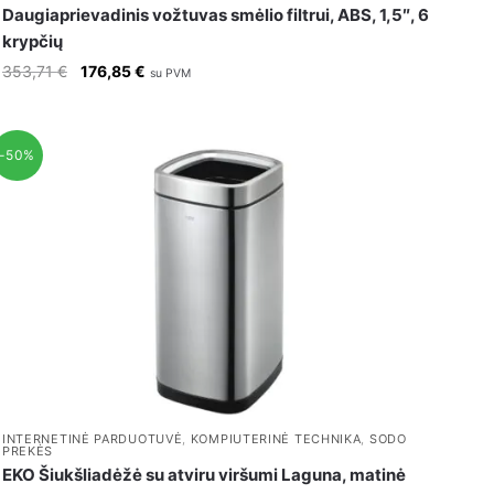
Daugiaprievadinis vožtuvas smėlio filtrui, ABS, 1,5″, 6
krypčių
Original
Current
353,71
€
176,85
€
su PVM
price
price
was:
is:
353,71 €.
176,85 €.
-50%
INTERNETINĖ PARDUOTUVĖ
,
KOMPIUTERINĖ TECHNIKA
,
SODO
PREKĖS
EKO Šiukšliadėžė su atviru viršumi Laguna, matinė