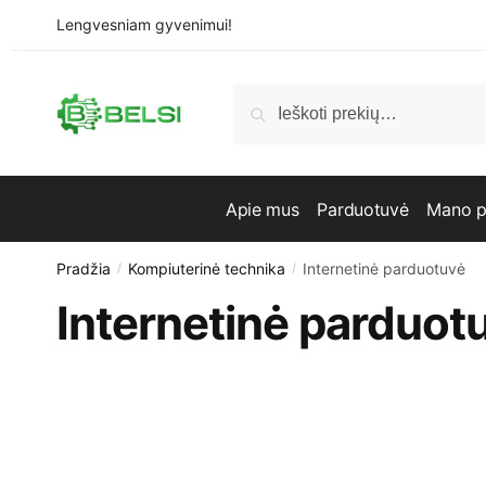
Skip
Skip
Lengvesniam gyvenimui!
to
to
navigation
content
Ieškoti:
Ieškoti
Apie mus
Parduotuvė
Mano p
Pradžia
Kompiuterinė technika
Internetinė parduotuvė
/
/
Internetinė parduot