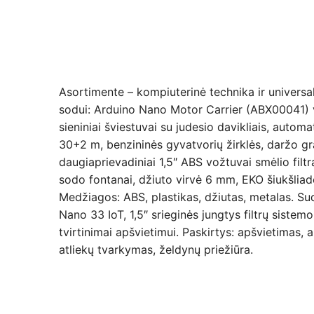
Asortimente – kompiuterinė technika ir universa
sodui: Arduino Nano Motor Carrier (ABX00041) v
sieniniai šviestuvai su judesio davikliais, automa
30+2 m, benzininės gyvatvorių žirklės, daržo gr
daugiaprievadiniai 1,5″ ABS vožtuvai smėlio filt
sodo fontanai, džiuto virvė 6 mm, EKO šiukšlia
Medžiagos: ABS, plastikas, džiutas, metalas. S
Nano 33 IoT, 1,5″ srieginės jungtys filtrų sistem
tvirtinimai apšvietimui. Paskirtys: apšvietimas, 
atliekų tvarkymas, želdynų priežiūra.