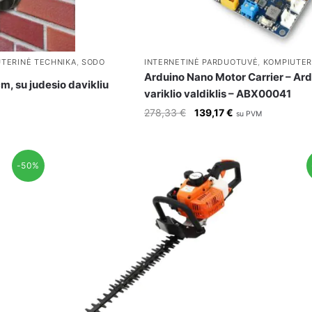
TERINĖ TECHNIKA
,
SODO
INTERNETINĖ PARDUOTUVĖ
,
KOMPIUTER
Arduino Nano Motor Carrier – Ard
cm, su judesio davikliu
variklio valdiklis – ABX00041
Original
Current
278,33
€
139,17
€
su PVM
price
price
was:
is:
278,33 €.
139,17 €.
-50%