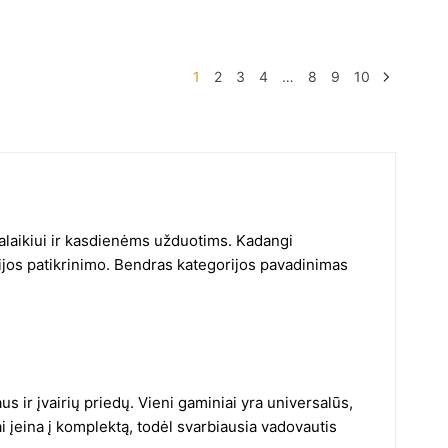
1
2
3
4
…
8
9
10
valaikiui ir kasdienėms užduotims. Kadangi
jos patikrinimo. Bendras kategorijos pavadinimas
 ir įvairių priedų. Vieni gaminiai yra universalūs,
 įeina į komplektą, todėl svarbiausia vadovautis