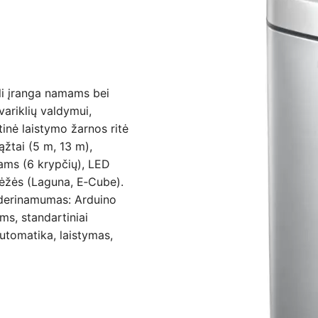
li įranga namams bei
ariklių valdymui,
tinė laistymo žarnos ritė
ąžtai (5 m, 13 m),
rams (6 krypčių), LED
dėžės (Laguna, E‑Cube).
uderinamumas: Arduino
oms, standartiniai
automatika, laistymas,