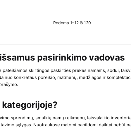
Rodoma 1–12 iš 120
 išsamus pasirinkimo vadovas
je pateikiamos skirtingos paskirties prekės namams, sodui, lais
eda nuo konkretaus poreikio, matmenų, medžiagos ir komplektaci
aprašymo.
 kategorijoje?
avimo sprendimų, smulkių namų reikmenų, laisvalaikio inventoriaus
ontavimo sąlygas. Nuotraukose matomi papildomi daiktai nebūtinai