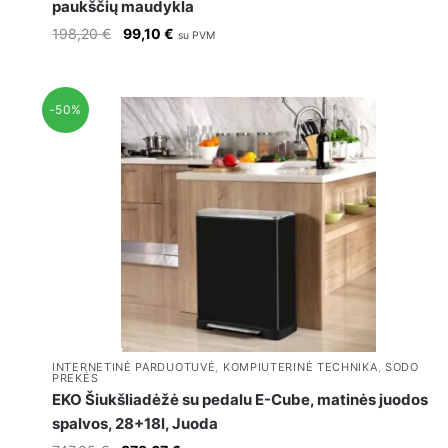
paukščių maudykla
Original
Current
198,20
€
99,10
€
su PVM
price
price
was:
is:
198,20 €.
99,10 €.
-50%
INTERNETINĖ PARDUOTUVĖ
,
KOMPIUTERINĖ TECHNIKA
,
SODO
PREKĖS
EKO Šiukšliadėžė su pedalu E-Cube, matinės juodos
spalvos, 28+18l, Juoda