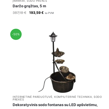
ĮRANKIAI
,
SODO PREKĖS
Daržo grąžtas, 5 m
Original
Current
387,18
€
193,59
€
su PVM
price
price
was:
is:
387,18 €.
193,59 €.
-50%
INTERNETINĖ PARDUOTUVĖ
,
KOMPIUTERINĖ TECHNIKA
,
SODO
PREKĖS
Dekoratyvinis sodo fontanas su LED apšvietimu,