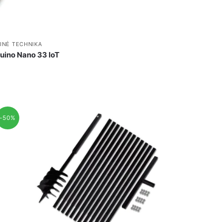
INĖ TECHNIKA
uino Nano 33 IoT
-50%