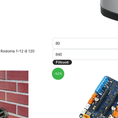
Filtruoti
Min
pagal
kaina
Rodoma 1–12 iš 120
Maks
kainą
kaina
Filtruoti
-50%