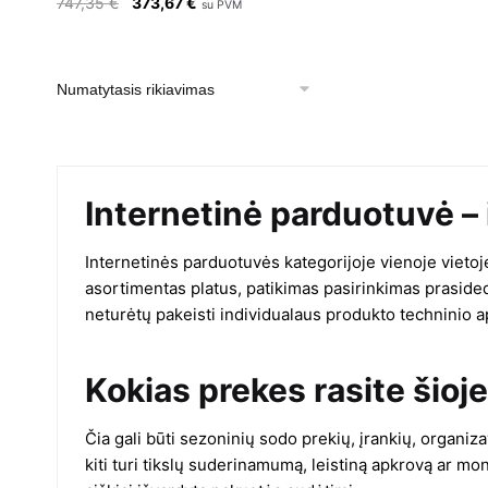
Original
Current
747,35
€
373,67
€
su PVM
price
price
was:
is:
747,35 €.
373,67 €.
Internetinė parduotuvė –
Internetinės parduotuvės kategorijoje vienoje vieto
asortimentas platus, patikimas pasirinkimas prasid
neturėtų pakeisti individualaus produkto techninio 
Kokias prekes rasite šioje
Čia gali būti sezoninių sodo prekių, įrankių, organiz
kiti turi tikslų suderinamumą, leistiną apkrovą ar m