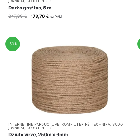
ĮRANKIAI
,
SODO PREKĖS
Daržo grąžtas, 5 m
Original
Current
347,39
€
173,70
€
su PVM
price
price
was:
is:
347,39 €.
173,70 €.
-50%
INTERNETINĖ PARDUOTUVĖ
,
KOMPIUTERINĖ TECHNIKA
,
SODO
ĮRANKIAI
,
SODO PREKĖS
Džiuto virvė, 250m x 6mm