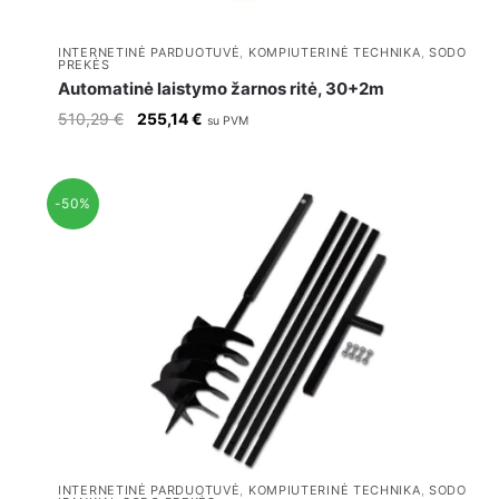
INTERNETINĖ PARDUOTUVĖ
,
KOMPIUTERINĖ TECHNIKA
,
SODO
PREKĖS
Automatinė laistymo žarnos ritė, 30+2m
Original
Current
510,29
€
255,14
€
su PVM
price
price
was:
is:
510,29 €.
255,14 €.
-50%
INTERNETINĖ PARDUOTUVĖ
,
KOMPIUTERINĖ TECHNIKA
,
SODO