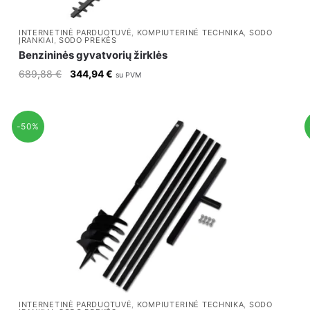
INTERNETINĖ PARDUOTUVĖ
,
KOMPIUTERINĖ TECHNIKA
,
SODO
ĮRANKIAI
,
SODO PREKĖS
Benzininės gyvatvorių žirklės
Original
Current
689,88
€
344,94
€
su PVM
price
price
was:
is:
689,88 €.
344,94 €.
-50%
INTERNETINĖ PARDUOTUVĖ
,
KOMPIUTERINĖ TECHNIKA
,
SODO