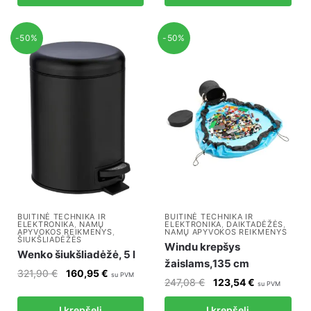
181,67 €.
90,84 €.
243,60 €.
121,80 €.
-50%
-50%
BUITINĖ TECHNIKA IR
BUITINĖ TECHNIKA IR
ELEKTRONIKA
,
NAMŲ
ELEKTRONIKA
,
DAIKTADĖŽĖS
,
APYVOKOS REIKMENYS
,
NAMŲ APYVOKOS REIKMENYS
ŠIUKŠLIADĖŽĖS
Windu krepšys
Wenko šiukšliadėžė, 5 l
žaislams,135 cm
Original
Current
321,90
€
160,95
€
su PVM
Original
Current
247,08
€
123,54
€
su PVM
price
price
price
price
was:
is:
Į krepšelį
Į krepšelį