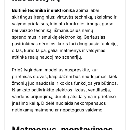
Buitinė technika ir elektronika
apima labai
skirtingus įrenginius: virtuvės techniką, skalbimo ir
valymo prietaisus, klimato kontrolės įrangą, garso
bei vaizdo techniką, išmaniuosius namų
sprendimus ir smulkią elektroniką. Geriausias
pasirinkimas nėra tas, kuris turi daugiausia funkcijų,
o tas, kurio talpa, galia, matmenys ir valdymas
atitinka realų naudojimo scenarijų.
Prieš lygindami modelius nuspręskite, kur
prietaisas stovės, kaip dažnai bus naudojamas, kiek
žmonių juo naudosis ir kokios funkcijos yra būtinos.
Iš anksto patikrinkite elektros lizdus, ventiliaciją,
vandens prijungimą, durelių atsidarymą ir prietaiso
įnešimo kelią. Didelė nuolaida nekompensuos
netinkamų matmenų ar nepatogaus valdymo.
Matmenys, montavimas