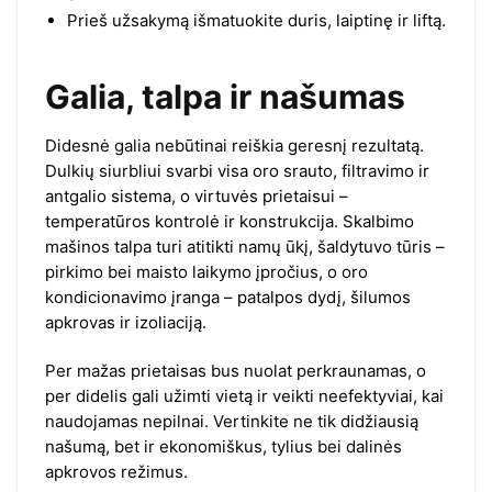
Prieš užsakymą išmatuokite duris, laiptinę ir liftą.
Galia, talpa ir našumas
Didesnė galia nebūtinai reiškia geresnį rezultatą.
Dulkių siurbliui svarbi visa oro srauto, filtravimo ir
antgalio sistema, o virtuvės prietaisui –
temperatūros kontrolė ir konstrukcija. Skalbimo
mašinos talpa turi atitikti namų ūkį, šaldytuvo tūris –
pirkimo bei maisto laikymo įpročius, o oro
kondicionavimo įranga – patalpos dydį, šilumos
apkrovas ir izoliaciją.
Per mažas prietaisas bus nuolat perkraunamas, o
per didelis gali užimti vietą ir veikti neefektyviai, kai
naudojamas nepilnai. Vertinkite ne tik didžiausią
našumą, bet ir ekonomiškus, tylius bei dalinės
apkrovos režimus.