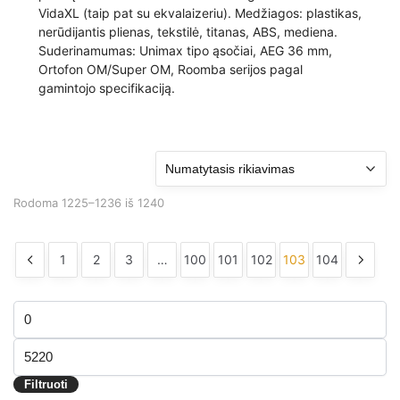
VidaXL (taip pat su ekvalaizeriu). Medžiagos: plastikas,
nerūdijantis plienas, tekstilė, titanas, ABS, mediena.
Suderinamumas: Unimax tipo ąsočiai, AEG 36 mm,
Ortofon OM/Super OM, Roomba serijos pagal
gamintojo specifikaciją.
Rodoma 1225–1236 iš 1240
1
2
3
…
100
101
102
103
104
Filtruoti
Min
pagal
kaina
Maks
kainą
kaina
Filtruoti