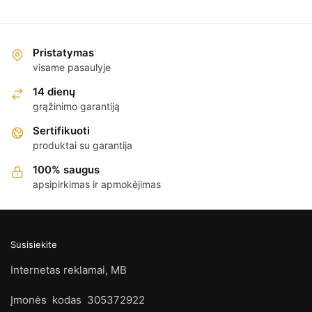
Pristatymas
visame pasaulyje
14 dienų
grąžinimo garantiją
Sertifikuoti
produktai su garantija
100% saugus
apsipirkimas ir apmokėjimas
Susisiekite
Internetas reklamai, MB
Įmonės kodas 305372922