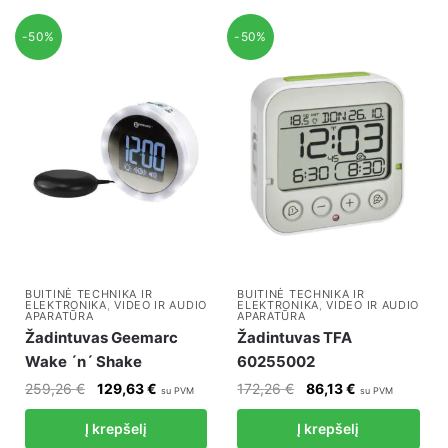
-50%
-50%
BUITINĖ TECHNIKA IR
BUITINĖ TECHNIKA IR
ELEKTRONIKA
,
VIDEO IR AUDIO
ELEKTRONIKA
,
VIDEO IR AUDIO
APARATŪRA
APARATŪRA
Žadintuvas Geemarc
Žadintuvas TFA
Wake ´n´ Shake
60255002
Original
Current
Original
Current
259,26
€
129,63
€
172,26
€
86,13
€
su PVM
su PVM
price
price
price
price
Į krepšelį
Į krepšelį
was:
is:
was:
is: