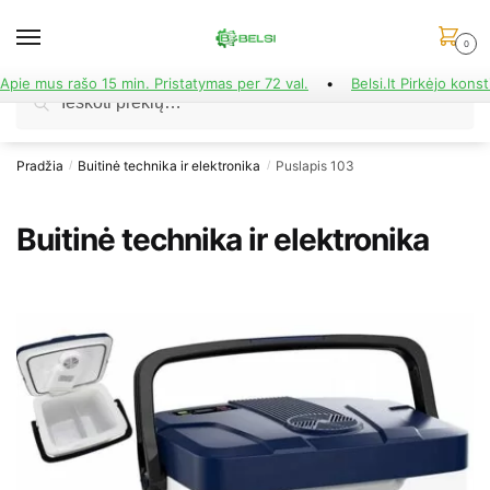
Skip
Skip
to
to
0
navigation
content
Apie mus rašo 15 min. Pristatymas per 72 val.
•
Belsi.lt Pirkėjo konst
Ieškoti:
Ieškoti
Pradžia
Buitinė technika ir elektronika
Puslapis 103
/
/
Buitinė technika ir elektronika