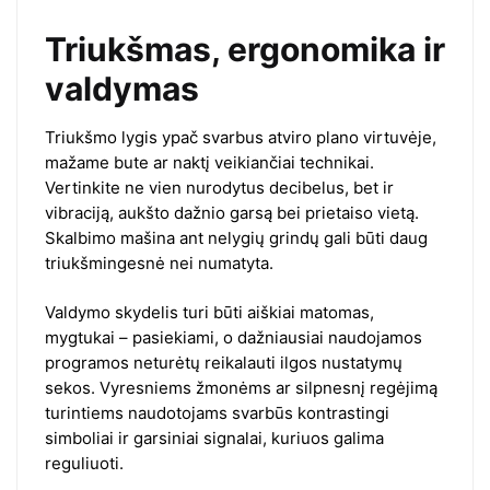
Triukšmas, ergonomika ir
valdymas
Triukšmo lygis ypač svarbus atviro plano virtuvėje,
mažame bute ar naktį veikiančiai technikai.
Vertinkite ne vien nurodytus decibelus, bet ir
vibraciją, aukšto dažnio garsą bei prietaiso vietą.
Skalbimo mašina ant nelygių grindų gali būti daug
triukšmingesnė nei numatyta.
Valdymo skydelis turi būti aiškiai matomas,
mygtukai – pasiekiami, o dažniausiai naudojamos
programos neturėtų reikalauti ilgos nustatymų
sekos. Vyresniems žmonėms ar silpnesnį regėjimą
turintiems naudotojams svarbūs kontrastingi
simboliai ir garsiniai signalai, kuriuos galima
reguliuoti.