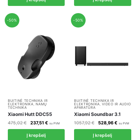
was:
is:
321,90 €.
160,95 €.
247,08 €.
123,54 €.
-50%
-50%
BUITINĖ TECHNIKA IR
BUITINĖ TECHNIKA IR
ELEKTRONIKA
,
NAMŲ
ELEKTRONIKA
,
VIDEO IR AUDIO
TECHNIKA
APARATŪRA
Xiaomi Hutt DDC55
Xiaomi Soundbar 3.1
Original
Current
Original
Current
475,02
€
237,51
€
1057,92
€
528,96
€
su PVM
su PVM
price
price
price
price
Į krepšelį
Į krepšelį
was:
is:
was:
is: