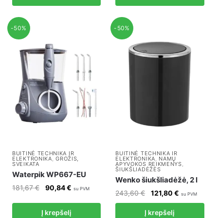
262,83 €.
131,41 €.
-50%
-50%
BUITINĖ TECHNIKA IR
BUITINĖ TECHNIKA IR
ELEKTRONIKA
,
GROŽIS,
ELEKTRONIKA
,
NAMŲ
SVEIKATA
APYVOKOS REIKMENYS
,
ŠIUKŠLIADĖŽĖS
Waterpik WP667-EU
Wenko šiukšliadėžė, 2 l
Original
Current
181,67
€
90,84
€
su PVM
Original
Current
243,60
€
121,80
€
su PVM
price
price
price
price
was:
is:
Į krepšelį
Į krepšelį
was:
is: