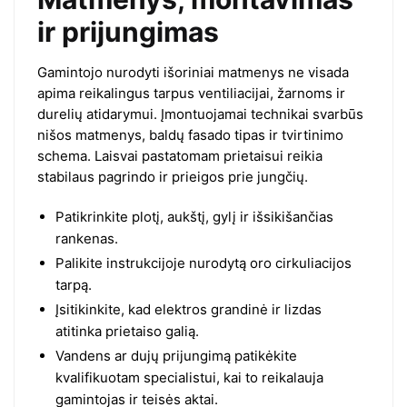
ir prijungimas
Gamintojo nurodyti išoriniai matmenys ne visada
apima reikalingus tarpus ventiliacijai, žarnoms ir
durelių atidarymui. Įmontuojamai technikai svarbūs
nišos matmenys, baldų fasado tipas ir tvirtinimo
schema. Laisvai pastatomam prietaisui reikia
stabilaus pagrindo ir prieigos prie jungčių.
Patikrinkite plotį, aukštį, gylį ir išsikišančias
rankenas.
Palikite instrukcijoje nurodytą oro cirkuliacijos
tarpą.
Įsitikinkite, kad elektros grandinė ir lizdas
atitinka prietaiso galią.
Vandens ar dujų prijungimą patikėkite
kvalifikuotam specialistui, kai to reikalauja
gamintojas ir teisės aktai.