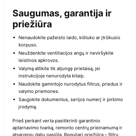
Saugumas, garantija ir
priežiūra
Nenaudokite pažeisto laido, kištuko ar įtrūkusio
korpuso.
Neuždenkite ventiliacijos angų ir neviršykite
leistinos apkrovos.
Valymą atlikite tik atjungę prietaisą, jei
instrukcijoje nenurodyta kitaip.
Naudokite gamintojo nurodytus filtrus, priedus ir
valymo priemones.
Saugokite dokumentus, serijos numerį ir pirkimo
įrodymą.
Prieš perkant verta pasitikrinti garantinio
aptarnavimo tvarką, remonto centrų prieinamumą ir
atsarginių dalių pasiūlą. Reguliari priežiūra – filtrų