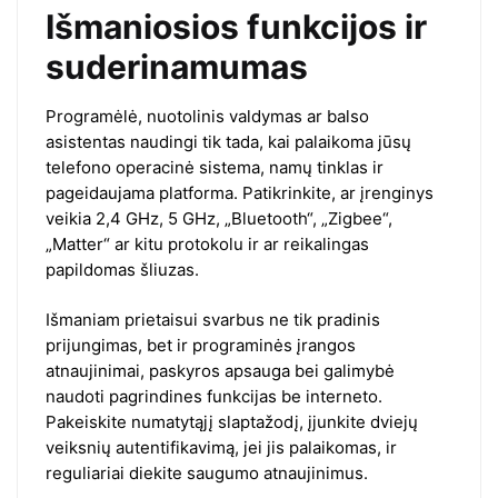
Išmaniosios funkcijos ir
suderinamumas
Programėlė, nuotolinis valdymas ar balso
asistentas naudingi tik tada, kai palaikoma jūsų
telefono operacinė sistema, namų tinklas ir
pageidaujama platforma. Patikrinkite, ar įrenginys
veikia 2,4 GHz, 5 GHz, „Bluetooth“, „Zigbee“,
„Matter“ ar kitu protokolu ir ar reikalingas
papildomas šliuzas.
Išmaniam prietaisui svarbus ne tik pradinis
prijungimas, bet ir programinės įrangos
atnaujinimai, paskyros apsauga bei galimybė
naudoti pagrindines funkcijas be interneto.
Pakeiskite numatytąjį slaptažodį, įjunkite dviejų
veiksnių autentifikavimą, jei jis palaikomas, ir
reguliariai diekite saugumo atnaujinimus.