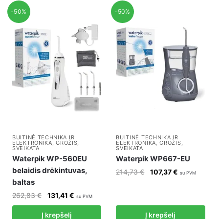
-50%
-50%
BUITINĖ TECHNIKA IR
BUITINĖ TECHNIKA IR
ELEKTRONIKA
,
GROŽIS,
ELEKTRONIKA
,
GROŽIS,
SVEIKATA
SVEIKATA
Waterpik WP-560EU
Waterpik WP667-EU
belaidis drėkintuvas,
Original
Current
214,73
€
107,37
€
su PVM
baltas
price
price
was:
is:
Original
Current
262,83
€
131,41
€
su PVM
214,73 €.
107,37 €.
price
price
Į krepšelį
Į krepšelį
was:
is: