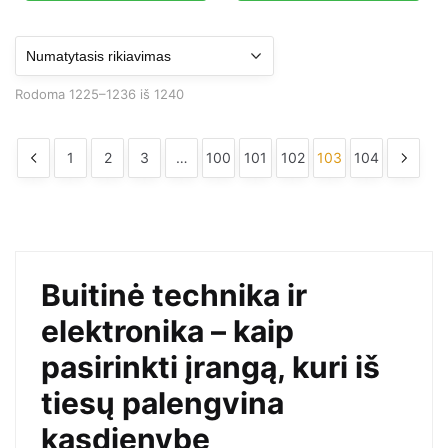
259,26 €.
129,63 €.
172,26 €.
86,13 €.
Rodoma 1225–1236 iš 1240
1
2
3
…
100
101
102
103
104
Buitinė technika ir
elektronika – kaip
pasirinkti įrangą, kuri iš
tiesų palengvina
kasdienybę