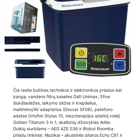
Čia rasite buitinės technikos ir elektronikos priedus bei
įrangą: vandens filtrų kasetes Dafi Unimax, 5five
šiukšliadėžes, laikymo dėžes ir krepšelius,
maitinimo/AV adapterius (Dexxer SF08), patefono
adatas Ortofon Stylus 10, mezoterapijos adatinį volelį
Golden Titanum 3 in 1, skalbinių džiovyklas Adler.
Dulkių siurbliams – AEG AZE 036 ir iRobot Roomba
priedų rinkiniai. Muzikai – akustinės gitaros Echo C81 ir