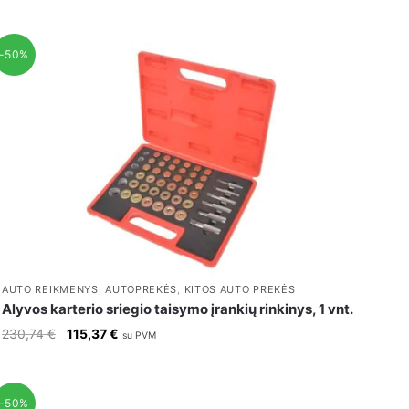
price
price
was:
is:
230,45 €.
115,22 €.
-50%
AUTO REIKMENYS
,
AUTOPREKĖS
,
KITOS AUTO PREKĖS
Alyvos karterio sriegio taisymo įrankių rinkinys, 1 vnt.
Original
Current
230,74
€
115,37
€
su PVM
price
price
was:
is:
230,74 €.
115,37 €.
-50%