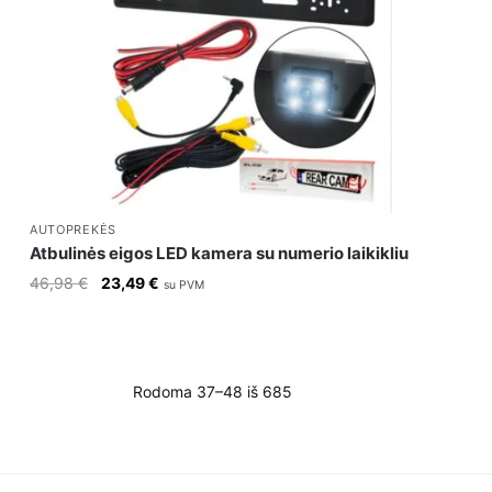
AUTOPREKĖS
Atbulinės eigos LED kamera su numerio laikikliu
Original
Current
46,98
€
23,49
€
su PVM
price
price
was:
is:
46,98 €.
23,49 €.
Rodoma 37–48 iš 685