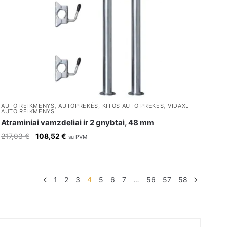
AUTO REIKMENYS
,
AUTOPREKĖS
,
KITOS AUTO PREKĖS
,
VIDAXL
AUTO REIKMENYS
Atraminiai vamzdeliai ir 2 gnybtai, 48 mm
Original
Current
217,03
€
108,52
€
su PVM
price
price
was:
is:
217,03 €.
108,52 €.
1
2
3
4
5
6
7
…
56
57
58