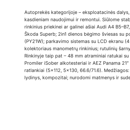
Autoprekės kategorijoje – eksploatacinės dalys, 
kasdieniam naudojimui ir remontui. Siūlome stabd
rinkinius priekinei ar galinei ašiai Audi A4 B5–
Škoda Superb; 2in1 dienos bėgimo šviesas su po
(PY21W); parkavimo sistemas su LCD ekranu (4 ju
kolektoriaus manometrų rinkinius; rutulinių šar
Rinkinyje taip pat – 48 mm atraminiai ratukai s
Promiler iSober alkotesteriai ir AEZ Panama 21″ 
ratlankiai (5×112, 5×130, 66.6/71.6). Medžiagos: 
lydinys, kompozitai; nurodomi matmenys ir su