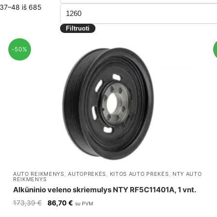
pagal
kaina
37–48 iš 685
Maks
kainą
kaina
Filtruoti
-50%
AUTO REIKMENYS
,
AUTOPREKĖS
,
KITOS AUTO PREKĖS
,
NTY AUTO
REIKMENYS
Alkūninio veleno skriemulys NTY RF5C11401A, 1 vnt.
Original
Current
173,39
€
86,70
€
su PVM
price
price