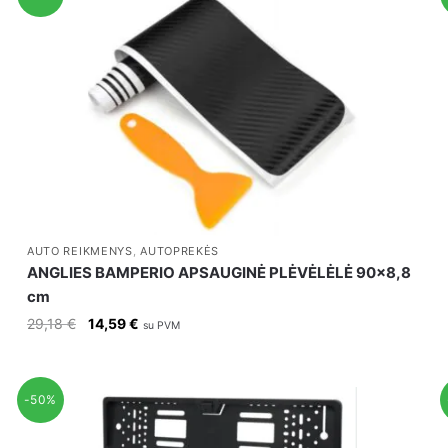
AUTO REIKMENYS
,
AUTOPREKĖS
ANGLIES BAMPERIO APSAUGINĖ PLĖVĖLĖLĖ 90×8,8
cm
Original
Current
29,18
€
14,59
€
su PVM
price
price
was:
is:
29,18 €.
14,59 €.
-50%