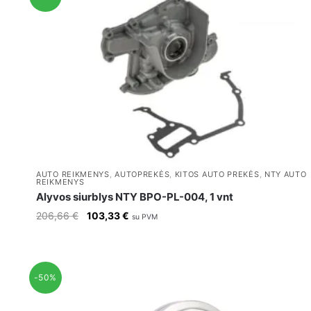
AUTO REIKMENYS
,
AUTOPREKĖS
,
KITOS AUTO PREKĖS
,
NTY AUTO
REIKMENYS
Alyvos siurblys NTY BPO-PL-004, 1 vnt
Original
Current
206,66
€
103,33
€
su PVM
price
price
was:
is:
206,66 €.
103,33 €.
-50%