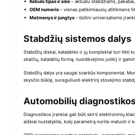
Kėbulo tipas ir ašis
– aktualu stabdžiams, pakabai
OEM numeris
– vienas patikimiausių atitikmens t
Matmenys ir jungtys
– būtini universaliems įrank
Stabdžių sistemos dalys
Stabdžių diskai, kaladėlės ir jų komplektai turi tikti k
skaičių, kaladėlių formą, nusidėvėjimo jutiklį ir gam
Stabdžių dalys yra saugai svarbūs komponentai. Montavi
skysčio būklę, sureguliuoti elektrinį stovėjimo stabdį
Automobilių diagnostikos
Diagnostikos įrankiai gali būti skirti elektroninių k
aiškiai nustatykite, kokį parametrą norite matuoti ir 