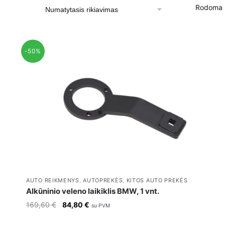
Rodoma 
-50%
AUTO REIKMENYS
,
AUTOPREKĖS
,
KITOS AUTO PREKĖS
Alkūninio veleno laikiklis BMW, 1 vnt.
Original
Current
169,60
€
84,80
€
su PVM
price
price