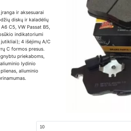
įranga ir aksesuarai
žių diskų ir kaladėlių
B7, A6 C5, VW Passat B5,
sūkio indikatoriumi
tikliai); 4 išėjimų A/C
nyrų C formos presus.
u gnybtu priekaboms,
aliuminio lydinio
plienas, aliuminio
derinamumas.
Filtruoti
Min