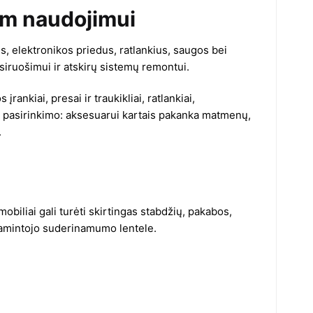
iam naudojimui
s, elektronikos priedus, ratlankius, saugos bei
siruošimui ir atskirų sistemų remontui.
nkiai, presai ir traukikliai, ratlankiai,
us pasirinkimo: aksesuarui kartais pakanka matmenų,
.
iliai gali turėti skirtingas stabdžių, pakabos,
 gamintojo suderinamumo lentele.