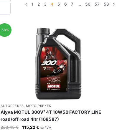
1
2
3
4
5
6
7
…
56
57
58
-50%
AUTOPREKĖS
,
MOTO PREKĖS
Alyva MOTUL 300V² 4T 10W50 FACTORY LINE
road/off road 4ltr (108587)
Original
Current
230,45
€
115,22
€
su PVM