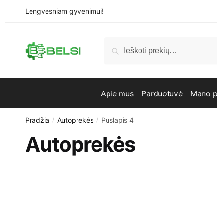
Skip
Skip
Lengvesniam gyvenimui!
to
to
navigation
content
Ieškoti:
Ieškoti
Apie mus
Parduotuvė
Mano p
Pradžia
Autoprekės
Puslapis 4
/
/
Autoprekės