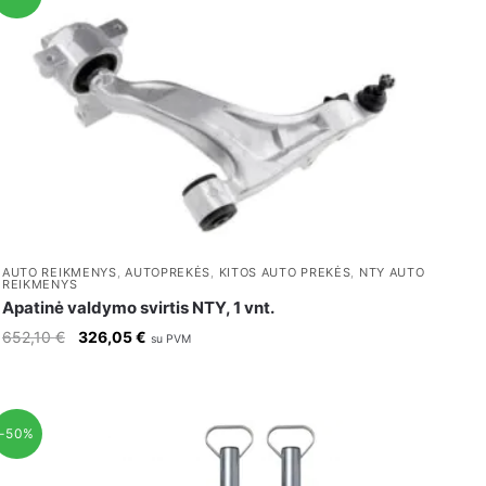
AUTO REIKMENYS
,
AUTOPREKĖS
,
KITOS AUTO PREKĖS
,
NTY AUTO
REIKMENYS
Apatinė valdymo svirtis NTY, 1 vnt.
Original
Current
652,10
€
326,05
€
su PVM
price
price
was:
is:
652,10 €.
326,05 €.
-50%