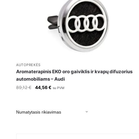
AUTOPREKĖS
Aromaterapinis EKO oro gaiviklis ir kvapų difuzorius
automobiliams – Audi
Original
Current
89,12
€
44,56
€
su PVM
price
price
was:
is:
89,12 €.
44,56 €.