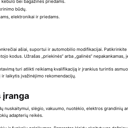
, kėbulo bei bagažinės priedams.
ikrinimo būdų.
iams, elektronikai ir priedams.
onkrečiai ašiai, suportui ir automobilio modifikacijai. Patikrinkite
intojo kodus. Užrašas „priekinės“ arba „galinės“ nepakankamas, j
mą turi atlikti reikiamą kvalifikaciją ir įrankius turintis asmuo. 
 ir laikytis įvažinėjimo rekomendacijų.
 įranga
laidų nuskaitymui, slėgio, vakuumo, nuotėkio, elektros grandinių 
kokių adapterių reikės.