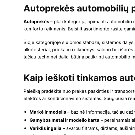
Autoprekės automobilių p
Autoprekės
– plati kategorija, apimanti automobilio
komforto reikmenis. Belsi.lt asortimente rasite gami
Šioje kategorijoje siūlomos stabdžių sistemos dalys, p
alkotesteriai, priekabų reikmenys, salono bei išorės
tačiau techninei daliai būtina patikrinti automobilio
Kaip ieškoti tinkamos au
Paiešką pradėkite nuo prekės paskirties ir transpor
elektros ar kondicionavimo sistemas. Saugiausia rem
Markė ir modelis
– bazinė informacija, tačiau da
Gamybos metai ir modelio karta
– pereinamaisiai
Variklis ir galia
– svarbu filtrams, diržams, aušini