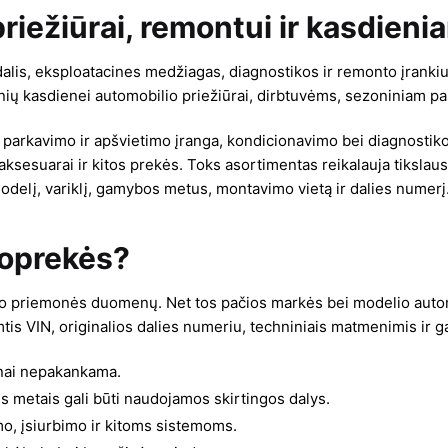
riežiūrai, remontui ir kasdien
 dalis, eksploatacines medžiagas, diagnostikos ir remonto įrankiu
nių kasdienei automobilio priežiūrai, dirbtuvėms, sezoniniam pa
arkavimo ir apšvietimo įranga, kondicionavimo bei diagnostikos įra
 aksesuarai ir kitos prekės. Toks asortimentas reikalauja tiksla
 modelį, variklį, gamybos metus, montavimo vietą ir dalies numerį
toprekės?
to priemonės duomenų. Net tos pačios markės bei modelio automob
tis VIN, originalios dalies numeriu, techniniais matmenimis ir
žnai nepakankama.
s metais gali būti naudojamos skirtingos dalys.
mo, įsiurbimo ir kitoms sistemoms.